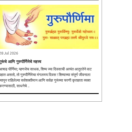
28 Jul 2026
गुरूंचे आणि गुरुपौर्णिमेचे महत्त्व
आषाढ पौर्णिमा; म्‍हणजेच साधक, शिष्‍य ज्‍या दिवसाची अत्‍यंत आतुरतेने वाट
पहात असतो, तो गुरुपौर्णिमेचा मंगलमय दिवस ! शिष्‍याच्‍या संपूर्ण जीवनाला
व्‍यापून राहिलेल्‍या सर्वशक्‍तीमान आणि सर्वज्ञ गुरूंच्‍या चरणी कृतज्ञता व्‍यक्‍त
करण्‍यासाठी, साधनेचे ..