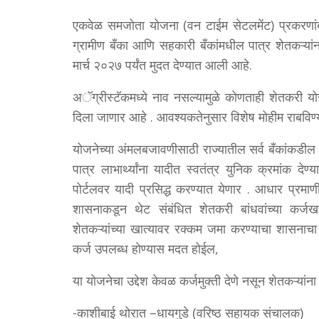
एकवेळ समजोता योजना (वन टाईम सेटलमेंट) प्रकरणांब
ग्रामीण बँका आणि सहकारी बँकांमधील पात्र शेतकऱ्या
मार्च २०२७ पर्यंत मुदत देण्यात आली आहे.
अॅग्रीस्टॅकमध्ये नाव नसल्यामुळे कोणताही शेतकरी य
दिला जाणार आहे . आवश्यकतेनुसार विशेष मोहीम राबविण्
योजनेच्या अंमलबजावणीसाठी राज्यातील सर्व बँकांकडील 
पात्र लाभार्थ्यांना यादीत स्वतंत्र युनिक क्रमांक 
पोर्टलवर यादी प्रसिद्ध करण्यात येणार . आधार प्रमाण
शासनाकडून थेट संबंधित शेतकरी बांधवांच्या कर
शेतकऱ्यांच्या खात्यावर रक्कम जमा करण्याचा शासनाचा प
कर्ज उपलब्ध होण्यास मदत होईल,
या योजनेचा उद्देश केवळ कर्जमुक्ती देणे नसून शेतकऱ्यांना
-काशीबाई थोरात –धायगुडे (वरिष्ठ सहायक संचालक)