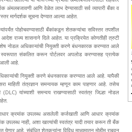
शक अंमलबजावणी आणि वेळेत लाभ देण्यासाठी सर्व व्यापारी बँका व
स्तर मार्गदर्शक सूचना देण्यात आल्या आहेत.
यांपर्यंत पोहोचवण्यासाठी बँकांकडून शेतकऱ्यांचा सविस्तर तपशील
े आदेश राज्य शासनाने दिले आहेत. या प्रक्रियेत कोणतीही त्रुटी
र विशेष नोडल अधिकाऱ्यांची नियुक्ती करणे बंधनकारक करण्यात आले
ूक स्वरूपात संकलित करून पोर्टलवर अपलोड करण्यासह प्रत्येक
त आली आहे.
अधिकाऱ्यांची नियुक्ती करणे बंधनकारक करण्यात आले आहे. यापैकी
 माहिती तंत्रज्ञान समन्वयक म्हणून काम पाहणार आहे. तसेच
िती (DLC) यांच्याशी समन्वय राखण्यासाठी स्वतंत्र जिल्हा नोडल
हेत.
. आधार क्रमांक उपलब्ध असलेली कर्जखाती आणि आधार क्रमांक
ांक उपलब्ध नाही, अशा खात्यांची स्वतंत्र यादी तयार करून ती बँक
 येणार आहे. संबंधित शेतकऱ्यांना विविध माध्यमातून मोहीम राबवून