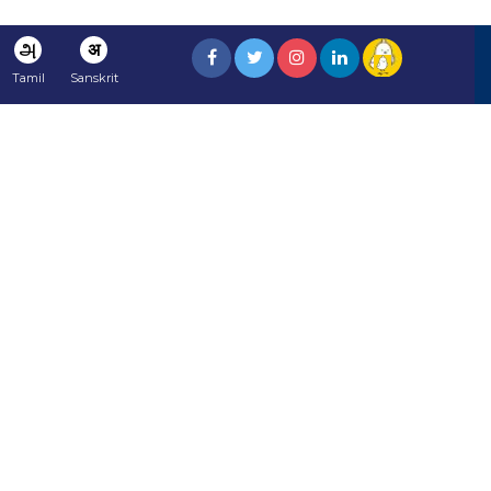
அ
अ
Tamil
Sanskrit