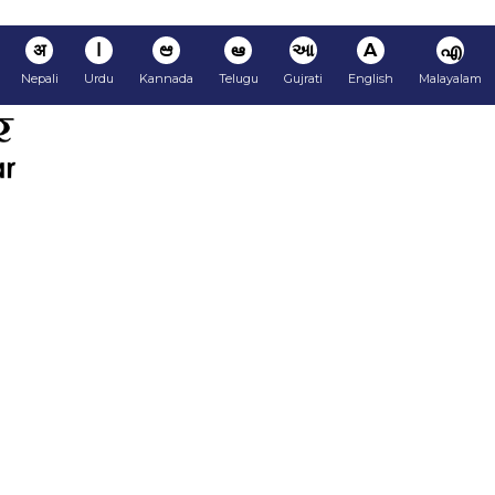
अ
ا
ಆ
ఆ
આ
A
എ
Nepali
Urdu
Kannada
Telugu
Gujrati
English
Malayalam