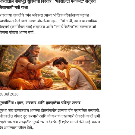
भारतातील पायाभूत सुविधांचा विस्तार : 'फॅसिलिटी मॅनेजमेंट' क्षेत्रात
विकासाची नवी गाथा
भारताच्या प्रगतीचे वर्णन अनेकदा त्याच्या भौतिक परिवर्तनाच्या प्रचंड
व्याप्तीवरून केले जाते. आपण बांधलेल्या महामार्गांची लांबी, नवीन व्यावसायिक
केंद्रांचे (कमर्शियल हब्स) क्षेत्रफळ आणि ''स्मार्ट सिटीज''च्या महत्त्वाकांक्षी
योजना यांबद्दल आपण चर्चा..
28 Jul 2026
गुरुपौर्णिमा : ज्ञान, संस्कार आणि कृतज्ञतेचा पवित्र उत्सव
गुरु हा शब्द उच्चारताच आपल्या डोळ्यांसमोर ज्ञानाचा दीप प्रज्वलित करणारी,
जीवनातील अंधार दूर करणारी आणि योग्य मार्ग दाखवणारी तेजस्वी व्यक्ती उभी
राहते. भारतीय संस्कृतीत गुरुचे स्थान देवापेक्षाही श्रेष्ठ मानले गेले आहे. कारण
देव आपल्याला जीवन देतो,..