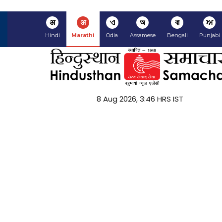
अ
अ
ଏ
অ
বা
ਅ
Hindi
Marathi
Odia
Assamese
Bengali
Punjabi
8 Aug 2026, 3:46 HRS IST