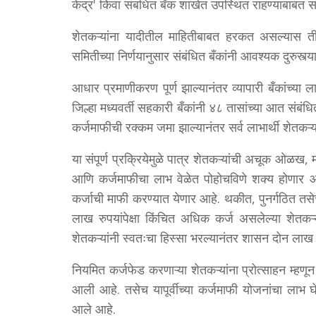
केंद्र' किंवा संबंधित बँक शाखेत उपस्थित राहण्याबाबत स
शेतकऱ्यांना यादीतील माहितीबाबत हरकत असल्यास ती
समितीच्या निर्णयानुसार संबंधित बँकांनी आवश्यक दुरुस्
आधार प्रमाणीकरण पूर्ण झाल्यानंतर व्यापारी बँकांच्या ल
जिल्हा मध्यवर्ती सहकारी बँकांनी ४८ तासांच्या आत संबं
कर्जमाफीची रक्कम जमा झाल्यानंतर सर्व लाभार्थी शेतकऱ्य
या संपूर्ण प्रक्रियेमुळे पात्र शेतकऱ्यांची अचूक ओळख,
आणि कर्जमाफीचा लाभ वेळेत पोहोचविणे शक्य होणार आहे
कर्जाची माफी करण्यात येणार आहे. थकीत, पुनर्गठित तसे
लाख रुपयांपेक्षा किंचित अधिक कर्ज असलेल्या शेतक
शेतकऱ्यांनी स्वतःचा हिस्सा भरल्यानंतर शासन दोन लाख र
नियमित कर्जफेड करणाऱ्या शेतकऱ्यांना प्रोत्साहन म्हणून
आली आहे. तसेच यापूर्वीच्या कर्जमाफी योजनांचा लाभ घे
आले आहे.