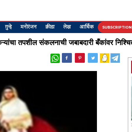
गुन्हे
मनोरंजन
क्रीडा
लेख
आर्थिक
SUBSCRIPTION
ेतकऱ्यांचा तपशील संकलनाची जबाबदारी बँकांवर निश्चि
WhatsApp