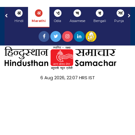
अ
अ
ଏ
অ
বা
ਅ
Hindi
Marathi
Odia
Assamese
Bengali
Punjabi
6 Aug 2026, 22:07 HRS IST