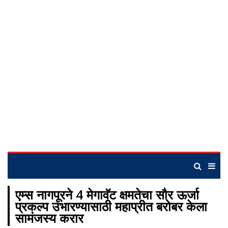
एम्स नागपूरने 4 मेगावॅट क्षमतेचा सौर ऊर्जा
प्रकल्प उभारण्यासाठी महाप्रीत बरोबर केला
सामंजस्य करार