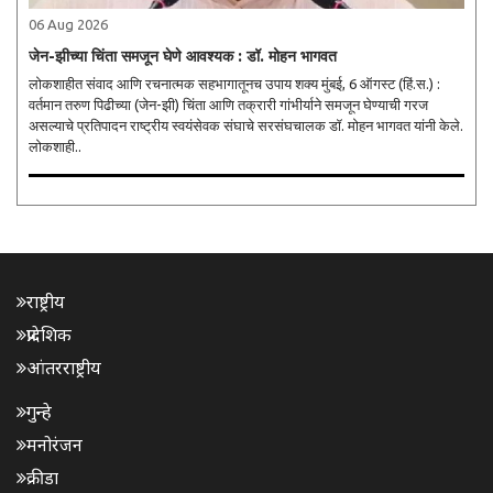
06 Aug 2026
जेन-झीच्या चिंता समजून घेणे आवश्यक : डॉ. मोहन भागवत
लोकशाहीत संवाद आणि रचनात्मक सहभागातूनच उपाय शक्य मुंबई, 6 ऑगस्ट (हिं.स.) :
वर्तमान तरुण पिढीच्या (जेन-झी) चिंता आणि तक्रारी गांभीर्याने समजून घेण्याची गरज
असल्याचे प्रतिपादन राष्ट्रीय स्वयंसेवक संघाचे सरसंघचालक डॉ. मोहन भागवत यांनी केले.
लोकशाही..
राष्ट्रीय
प्रादेशिक
आंतरराष्ट्रीय
गुन्हे
मनोरंजन
क्रीडा