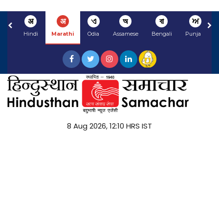
अ
अ
ଏ
অ
বা
ਅ
Hindi
Marathi
Odia
Assamese
Bengali
Punjabi
8 Aug 2026, 12:10 HRS IST