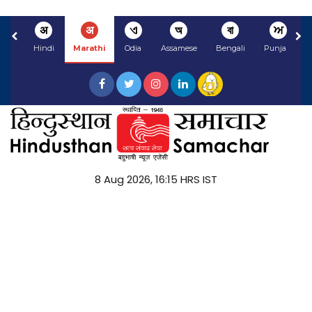
अ
अ
ଏ
অ
বা
ਅ
Hindi
Marathi
Odia
Assamese
Bengali
Punjabi
8 Aug 2026, 16:15 HRS IST