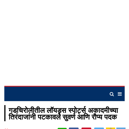
गडचिरोलीतील लॉयड्स स्पोर्ट्स अकादमीच्या
तिरंदाजांनी पटकावले सुवर्ण आणि रौप्य पदक