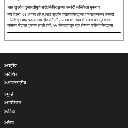
साई सुदर्शन दुखापतीमुळे श्रीलंकेविरुद्धच्या कसोटी मालिकेला मुकणार
नवी दिल्ली, 08 ऑगस्ट (हिं.स.)साई सुदर्शन श्रीलंकेविरुद्धच्या दोन सामन्यांच्या कसोटी
मालिकेतून बाहेर पडला आहे. इंडिया ''अ'' संघाच्या श्रीलंका दौऱ्यादरम्यान सुदर्शनला
पायाच्या बोटाला दुखापत झाली होती. १५ ऑगस्टपासून सुरू होणाऱ्या श्रीलंकेविरुद्धच्या..
राष्ट्रीय
प्रादेशिक
आंतरराष्ट्रीय
गुन्हे
मनोरंजन
क्रीडा
लेख