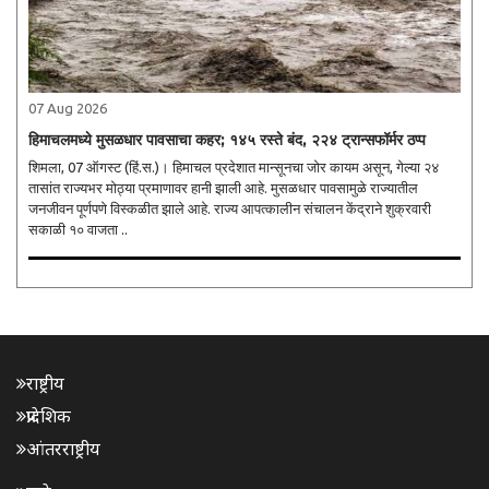
07 Aug 2026
हिमाचलमध्ये मुसळधार पावसाचा कहर; १४५ रस्ते बंद, २२४ ट्रान्सफॉर्मर ठप्प
शिमला, 07 ऑगस्ट (हिं.स.)। हिमाचल प्रदेशात मान्सूनचा जोर कायम असून, गेल्या २४
तासांत राज्यभर मोठ्या प्रमाणावर हानी झाली आहे. मुसळधार पावसामुळे राज्यातील
जनजीवन पूर्णपणे विस्कळीत झाले आहे. राज्य आपत्कालीन संचालन केंद्राने शुक्रवारी
सकाळी १० वाजता ..
राष्ट्रीय
प्रादेशिक
आंतरराष्ट्रीय