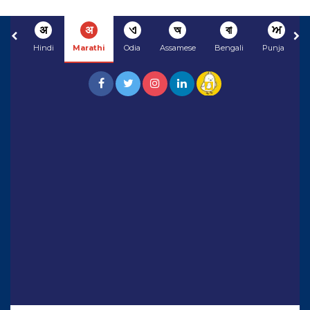
अ
अ
ଏ
অ
বা
ਅ
Hindi
Marathi
Odia
Assamese
Bengali
Punjabi