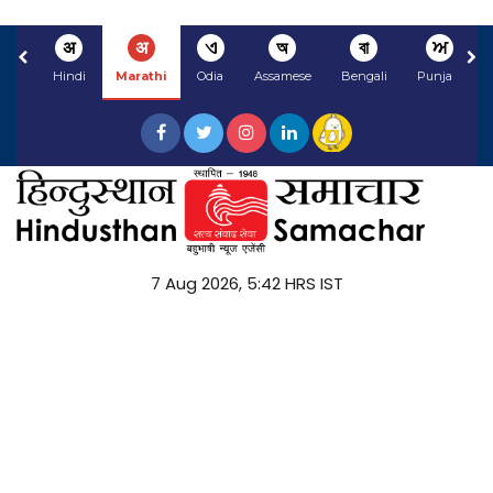
अ
अ
ଏ
অ
বা
ਅ
Hindi
Marathi
Odia
Assamese
Bengali
Punjabi
7 Aug 2026, 5:42 HRS IST