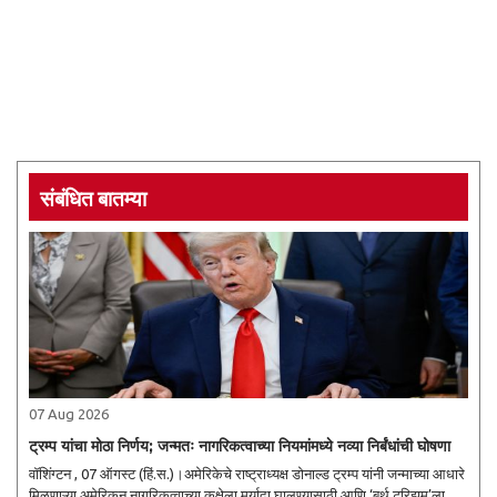
संबंधित बातम्या
07 Aug 2026
ट्रम्प यांचा मोठा निर्णय; जन्मतः नागरिकत्वाच्या नियमांमध्ये नव्या निर्बंधांची घोषणा
वॉशिंग्टन , 07 ऑगस्ट (हिं.स.)।अमेरिकेचे राष्ट्राध्यक्ष डोनाल्ड ट्रम्प यांनी जन्माच्या आधारे
मिळणाऱ्या अमेरिकन नागरिकत्वाच्या कक्षेला मर्यादा घालण्यासाठी आणि ‘बर्थ टुरिझम’ला