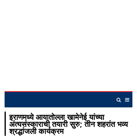
इराणमध्ये आयातोल्ला खामेनेई यांच्या
अंत्यसंस्काराची तयारी सुरु; तीन शहरांत भव्य
श्रद्धांजली कार्यक्रम