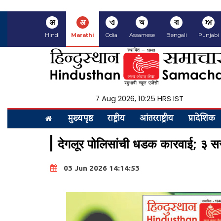
अ
अ
ଏ
অ
বা
ਅ
Hindi
Marathi
Odia
Assamese
Bengali
Punjabi
7 Aug 2026, 10:25 HRS IST
मुख्यपृष्ठ
राष्ट्रीय
आंतरराष्ट्रीय
प्रादेशिक
देगलूर पोलिसांची धडक कारवाई; ३ सराईत 
03 Jun 2026 14:14:53