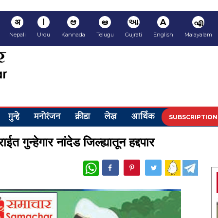
अ
ا
ಆ
ఆ
આ
A
എ
Nepali
Urdu
Kannada
Telugu
Gujrati
English
Malayalam
गुन्हे
मनोरंजन
क्रीडा
लेख
आर्थिक
SUBSCRIPTION
गुन्हेगार नांदेड जिल्ह्यातून हद्दपार
WhatsApp