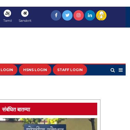
அ
अ
Tamil
Sanskrit
 LOGIN
HSNS LOGIN
STAFF LOGIN
संबंधित बातम्या