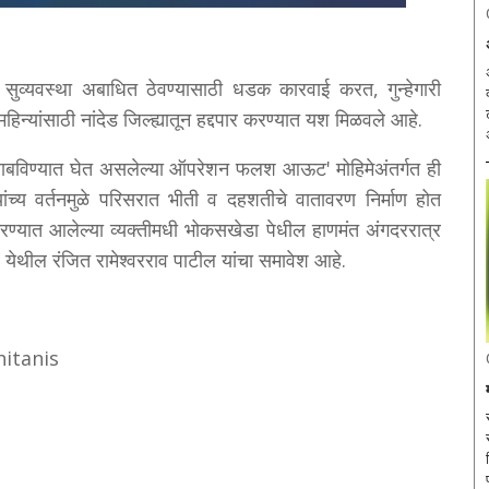
व सुव्यवस्था अबाधित ठेवण्यासाठी धडक कारवाई करत, गुन्हेगारी
महिन्यांसाठी नांदेड जिल्ह्यातून हद्दपार करण्यात यश मिळवले आहे.
ी राबविण्यात घेत असलेल्या ऑपरेशन फलश आऊट' मोहिमेअंतर्गत ही
ंच्य वर्तनमुळे परिसरात भीती व दहशतीचे वातावरण निर्माण होत
करण्यात आलेल्या व्यक्तीमधी भोकसखेडा पेधील हाणमंत अंगदररात्र
येथील रंजित रामेश्वरराव पाटील यांचा समावेश आहे.
hitanis