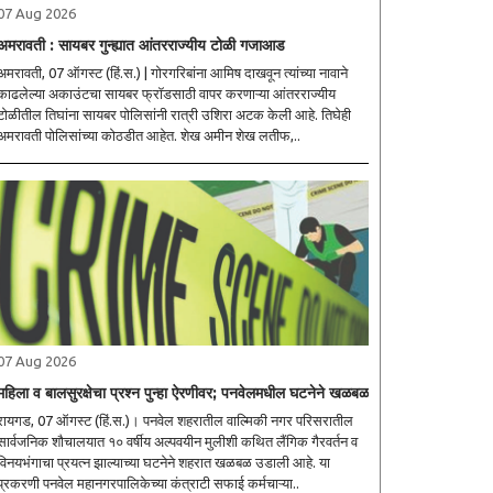
07 Aug 2026
अमरावती : सायबर गुन्ह्यात आंतरराज्यीय टोळी गजाआड
अमरावती, 07 ऑगस्ट (हिं.स.) | गोरगरिबांना आमिष दाखवून त्यांच्या नावाने
काढलेल्या अकाउंटचा सायबर फ्रॉडसाठी वापर करणाऱ्या आंतरराज्यीय
टोळीतील तिघांना सायबर पोलिसांनी रात्री उशिरा अटक केली आहे. तिघेही
अमरावती पोलिसांच्या कोठडीत आहेत. शेख अमीन शेख लतीफ,..
07 Aug 2026
महिला व बालसुरक्षेचा प्रश्न पुन्हा ऐरणीवर; पनवेलमधील घटनेने खळबळ
रायगड, 07 ऑगस्ट (हिं.स.)। पनवेल शहरातील वाल्मिकी नगर परिसरातील
सार्वजनिक शौचालयात १० वर्षीय अल्पवयीन मुलीशी कथित लैंगिक गैरवर्तन व
विनयभंगाचा प्रयत्न झाल्याच्या घटनेने शहरात खळबळ उडाली आहे. या
प्रकरणी पनवेल महानगरपालिकेच्या कंत्राटी सफाई कर्मचाऱ्या..