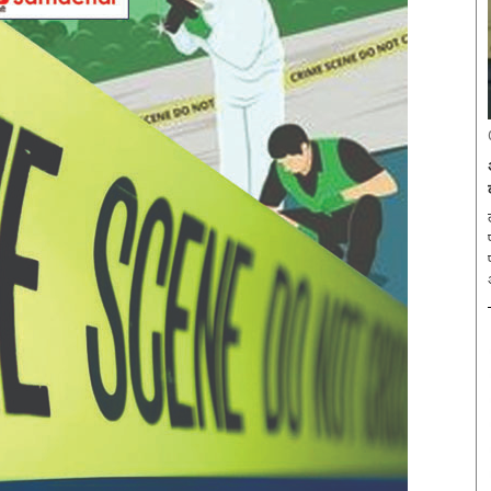
ल
प
प