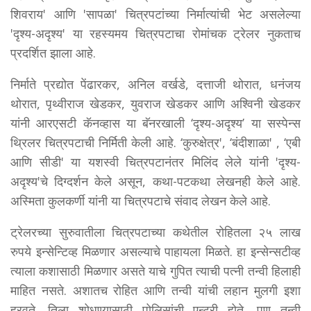
शिवराय' आणि 'सापळा' चित्रपटांच्या निर्मात्यांची भेट असलेल्या
'दृश्य-अदृश्य' या रहस्यमय चित्रपटाचा रोमांचक ट्रेलर नुकताच
प्रदर्शित झाला आहे.
निर्माते प्रद्योत पेंढारकर, अनिल वर्खडे, दत्ताजी थोरात, धनंजय
थोरात, पृथ्वीराज खेडकर, युवराज खेडकर आणि अश्विनी खेडकर
यांनी आरएसटी कॅनव्हास या बॅनरखाली ‘दृश्य-अदृश्य’ या सस्पेन्स
थ्रिलर चित्रपटाची निर्मिती केली आहे. ‘कुरुक्षेत्र', ‘बंदीशाळा' , ‘एबी
आणि सीडी' या यशस्वी चित्रपटानंतर मिलिंद लेले यांनी 'दृश्य-
अदृश्य'चे दिग्दर्शन केले असून, कथा-पटकथा लेखनही केले आहे.
अस्मिता कुलकर्णी यांनी या चित्रपटाचे संवाद लेखन केले आहे.
ट्रेलरच्या सुरुवातीला चित्रपटाच्या कथेतील रोहितला २५ लाख
रुपये इन्सेन्टिव्ह मिळणार असल्याचे पाहायला मिळते. हा इन्सेन्सटीव्ह
त्याला कशासाठी मिळणार असते याचे गुपित त्याची पत्नी तन्वी हिलाही
माहित नसते. अशातच रोहित आणि तन्वी यांची लहान मुलगी इशा
हरवते. तिला शोधण्यासाठी पोलिसांची एन्ट्री होते, पण तन्वी