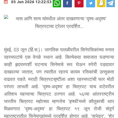
WhatsApp
03 Jun 2026 12:22:53
मुंबई, 03 जून (हिं.स.)। जागतिक पातळीवरील सिनेरसिकांच्या मनात
रहस्यपटांचे एक वेगळे स्थान आहे. कित्येकदा समाजात घडणाऱ्या
काही हृदयस्पर्शी घटनाच सिनेमाचे रूप घेऊन रुपेरी पडद्यावर
दाखवल्या जातात, पण त्यातील रहस्य कायम रसिकांची उत्सुकता
वाढवत राहते. मराठी चित्रपटसृष्टीला अशा रहस्यपटांची फार मोठी
परंपरा लाभली आहे. 'दृश्य-अदृश्य' हा चित्रपट याच वाटेवरील
अतिशय महत्त्वाचा चित्रपट ठरणार आहे. ५६व्या आंतरराष्ट्रीय
भारतीय चित्रपट महोत्सव म्हणजेच 'इफ्फी'मध्ये कौतुकाची थाप
मिळवणारा 'दृश्य-अदृश्य' हा चित्रपट १९ जून रोजी संपूर्ण
महाराष्ट्रातील सिनेमागृहांमध्ये प्रदर्शित होणार आहे. 'सुभेदार', 'शेर