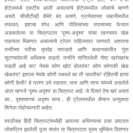
हॅाटेलमध्ये एकटीच आली असल्याचे हॅाटेलमधील लोकांचे म्हणणे
असते. सीसीटीव्ही कॅमेरे बंद असणे, प्रत्येकाच्या जबानीमधील
तफावत, इशाचा शोध आणि पोलिसांच्या तपासाच्या फेऱ्यात
अडकलेल्या या चित्रपटात 'दृश्य-अदृश्य' यांचा रहस्यमय खेळ
पाहायला मिळणार असल्याचे ट्रेलर पाहिल्यावर जाणवते. अशातच
तन्वीच्या पतीचा मृतदेह सापडतो आणि कथानकातील गुंता
सुटण्याऐवजी अधिकच वाढतो. तन्वीने सांगितलेली गोष्ट खरोखरंच
घडली आहे का? नेमकं कोण खोटं बोलतंय? कोण कोणाशी खेळ
खेळतंय? इशाला नेमके कोणी पळवले का ती न्हवतीच? रोहितची हत्या
कोणी केली? हे प्रश्न उभे राहतात. भास आणि सत्य यांमध्ये असलेले
अंतर म्हणजे 'दृश्य-अदृश्य' हा चित्रपट आहे. जे दिसतं तेच खरं असतं
का... दृश्यामागचं अदृश्य सत्य... ही ट्रेलरमधील कॅप्शन उत्सुकता
शिगेला पोहोचवणारी आहेत.
मराठीसह हिंदी चित्रपटांमध्येही आपल्या अभिनयाचा ठसा उमटवत
लोकप्रिय झालेली पूजा सावंत या चित्रपटात मुख्य भूमिकेत दिसणार