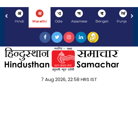
अ
अ
ଏ
অ
বা
ਅ
Hindi
Marathi
Odia
Assamese
Bengali
Punjabi
7 Aug 2026, 22:58 HRS IST