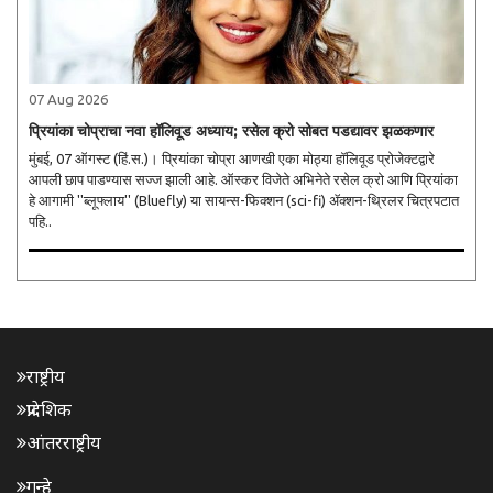
07 Aug 2026
प्रियांका चोप्राचा नवा हॉलिवूड अध्याय; रसेल क्रो सोबत पडद्यावर झळकणार
मुंबई, 07 ऑगस्ट (हिं.स.)। प्रियांका चोप्रा आणखी एका मोठ्या हॉलिवूड प्रोजेक्टद्वारे
आपली छाप पाडण्यास सज्ज झाली आहे. ऑस्कर विजेते अभिनेते रसेल क्रो आणि प्रियांका
हे आगामी ''ब्लूफ्लाय'' (Bluefly) या सायन्स-फिक्शन (sci-fi) ॲक्शन-थ्रिलर चित्रपटात
पहि..
राष्ट्रीय
प्रादेशिक
आंतरराष्ट्रीय
गुन्हे