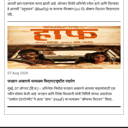
आपली छाप पाडण्यास सज्ज झाली आहे. ऑस्कर विजेते अभिनेते रसेल क्रो आणि प्रियांका
हे आगामी ''ब्लूफ्लाय'' (Bluefly) या सायन्स-फिक्शन (sci-fi) ॲक्शन-थ्रिलर चित्रपटात
पहि..
07 Aug 2026
फरहान अख्तरचे मल्याळम चित्रपटसृष्टीत पदार्पण
मुंबई, 07 ऑगस्ट (हिं.स.)। अभिनेता-निर्माता फरहान अख्तरने आपल्या चाहत्यांसाठी एक
नवीन घोषणा केली आहे. फरहान आणि रितेश सिधवानी यांची निर्मिती संस्था असलेल्या
''एक्सेल एंटरटेनमेंट''ने आता ''हाफ'' (Haaf) या मल्याळम ''व्हॅम्पायर थ्रिलर'' चित्र..