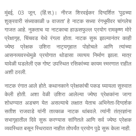
मुंबई, 03 जून, (हिं.स.)। नीरज शिरवईकर दिग्दर्शित ‘पुढच्या
शुक्रवारी संध्याकाळी ७ वाजता’ हे नाटक सध्या रंगभूमीवर चांगलेच
गाजत आहे. नुकताच या नाटकाचा हाऊसफुल्ल प्रयोग रामकृष्ण मोरे
प्रेक्षागृह, चिंचवड येथे रंगला होता. नाटक सुरू झाल्यानंतर काही
ज्येष्ठ प्रेक्षक उशिरा नाट्यगृहात पोहोचले आणि त्यांच्या
आसनव्यवस्थेमुळे प्रयोगात थोडासा व्यत्यय निर्माण झाला. मात्र
यावेळी घडलेली एक गोष्ट उपस्थित रसिकांच्या कायम स्मरणात राहील
अशी ठरली.
नाटक रंगात आले होते. कथानकाने प्रेक्षकांची पकड घ्यायला सुरुवात
केली होती. अशा वेळी उशिरा आलेल्या ज्येष्ठ प्रेक्षकांना जागा
शोधण्यात अडचण येत असल्याचे लक्षात येताच अभिनेता-दिग्दर्शक
सतीश राजवाडे यांनी तात्काळ नाटक थांबवले. त्यांनी तंत्रज्ञांना
सभागृहातील दिवे सुरू करण्यास सांगितले आणि सर्व ज्येष्ठ प्रेक्षक
व्यवस्थित बसून स्थिरावत नाहीत तोपर्यंत प्रयोग पुढे सुरू केला नाही.