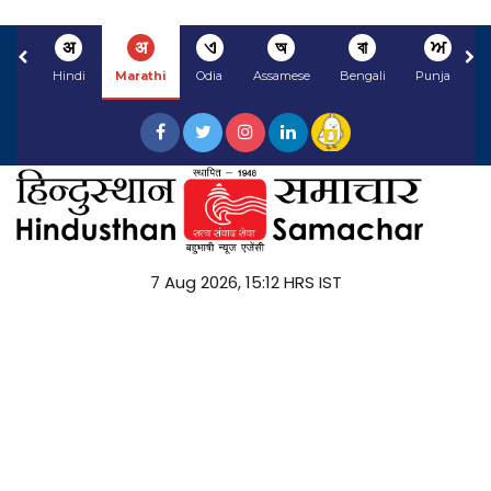
अ
अ
ଏ
অ
বা
ਅ
Hindi
Marathi
Odia
Assamese
Bengali
Punjabi
7 Aug 2026, 15:12 HRS IST