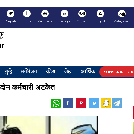
अ
ا
ಆ
ఆ
આ
A
എ
Nepali
Urdu
Kannada
Telugu
Gujrati
English
Malayalam
गुन्हे
मनोरंजन
क्रीडा
लेख
आर्थिक
SUBSCRIPTION
 दोन कर्मचारी अटकेत
WhatsApp