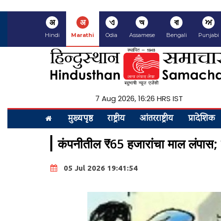
अ
अ
ଏ
অ
বা
ਅ
Hindi
Marathi
Odia
Assamese
Bengali
Punjabi
7 Aug 2026, 16:26 HRS IST
मुख्यपृष्ठ
राष्ट्रीय
आंतरराष्ट्रीय
प्रादेशिक
कंपनीतील ₹65 हजारांचा माल लंपास;
05 Jul 2026 19:41:54