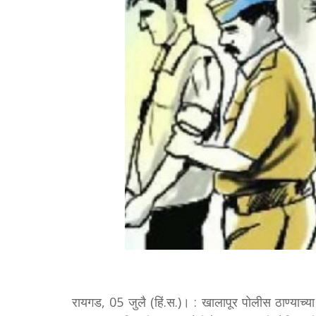
रायगड, 05 जुलै (हिं.स.)। : खालापूर पोलीस ठाण्याच्