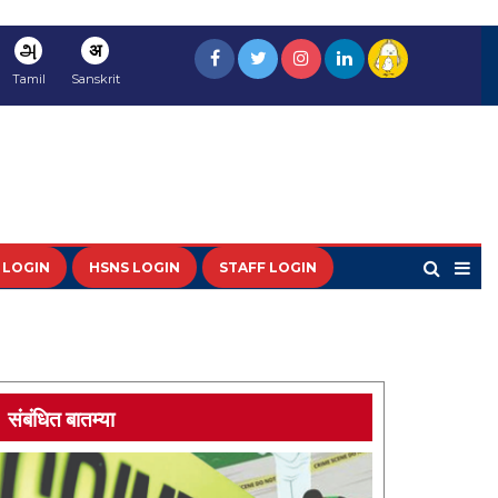
அ
अ
Tamil
Sanskrit
 LOGIN
HSNS LOGIN
STAFF LOGIN
संबंधित बातम्या