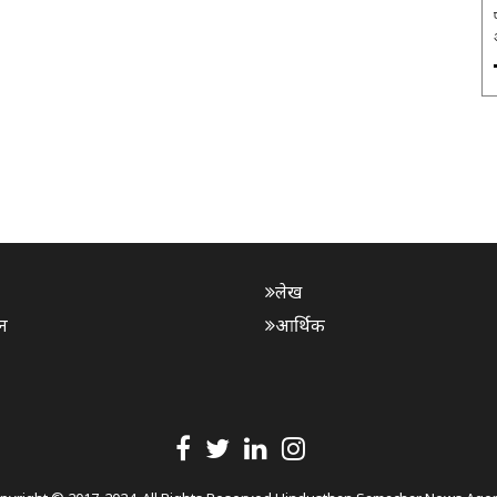
प
लेख
न
आर्थिक