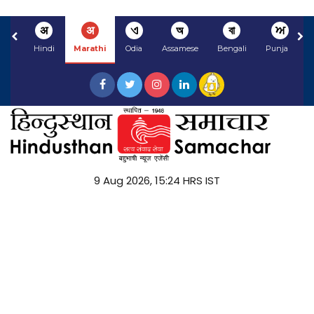
अ
अ
ଏ
অ
বা
ਅ
Hindi
Marathi
Odia
Assamese
Bengali
Punjabi
9 Aug 2026, 15:24 HRS IST