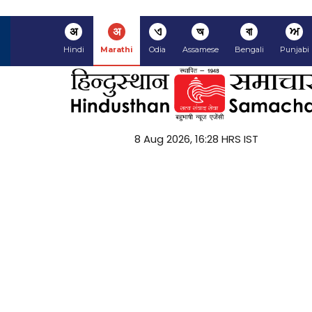
अ
अ
ଏ
অ
বা
ਅ
Hindi
Marathi
Odia
Assamese
Bengali
Punjabi
8 Aug 2026, 16:28 HRS IST