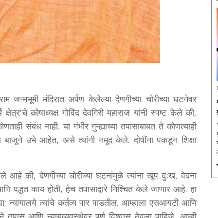
ाम जन्मभूमी मंदिरात अर्पण केलेल्या देणगीच्या चोरीच्या घटनेवर
 क्षेत्र'चे कोषाध्यक्ष गोविंद देवगिरी महाराज यांनी स्पष्ट केले की,
कोणताही संबंध नाही. या गंभीर गुन्ह्याच्या तपासाबाबत ते कोणत्याही
या बाजूने उभे आहेत, असे त्यांनी नमूद केले. दोषींना पकडून शिक्षा
ले आहे की, देणगीच्या चोरीच्या घटनांमुळे त्यांना खूप दुःख, वेदना
ि पद्धत काय होती, हेच तपासाद्वारे निश्चित केले जाणार आहे. हा
ा; न्यायालये त्यांचे कर्तव्य पार पाडतील. आम्हाला एसआयटी आणि
ने तपास आणि न्यायव्यवस्थेवर पूर्ण विश्वास ठेवला पाहिजे. आम्ही