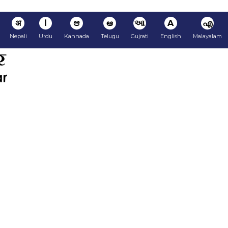
अ
ا
ಆ
ఆ
આ
A
എ
Nepali
Urdu
Kannada
Telugu
Gujrati
English
Malayalam