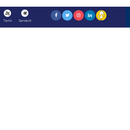
அ
अ
Tamil
Sanskrit