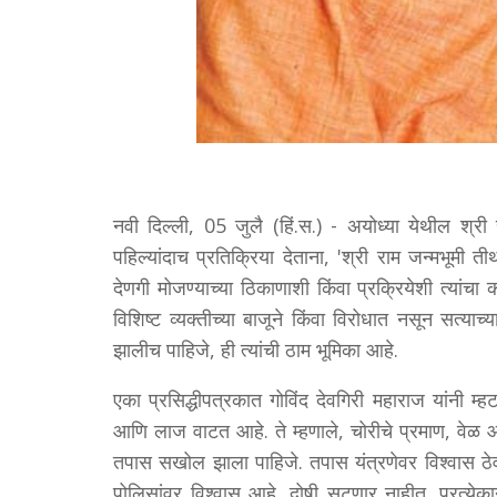
नवी दिल्ली, 05 जुलै (हिं.स.) - अयोध्या येथील श्री र
पहिल्यांदाच प्रतिक्रिया देताना, 'श्री राम जन्मभूमी तीर्थ
देणगी मोजण्याच्या ठिकाणाशी किंवा प्रक्रियेशी त्यांचा 
विशिष्ट व्यक्तीच्या बाजूने किंवा विरोधात नसून सत्याच्
झालीच पाहिजे, ही त्यांची ठाम भूमिका आहे.
एका प्रसिद्धीपत्रकात गोविंद देवगिरी महाराज यांनी म्हट
आणि लाज वाटत आहे. ते म्हणाले, चोरीचे प्रमाण, वेळ आण
तपास सखोल झाला पाहिजे. तपास यंत्रणेवर विश्वास ठेव
पोलिसांवर विश्वास आहे. दोषी सुटणार नाहीत. प्रत्येका