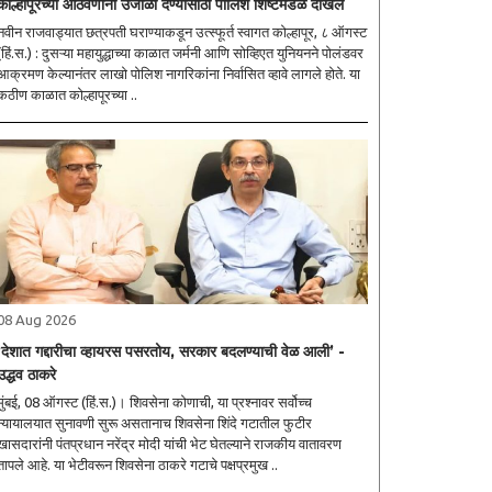
कोल्हापूरच्या आठवणींना उजाळा देण्यासाठी पोलिश शिष्टमंडळ दाखल
नवीन राजवाड्यात छत्रपती घराण्याकडून उत्स्फूर्त स्वागत कोल्हापूर, ८ ऑगस्ट
(हिं.स.) : दुसऱ्या महायुद्धाच्या काळात जर्मनी आणि सोव्हिएत युनियनने पोलंडवर
आक्रमण केल्यानंतर लाखो पोलिश नागरिकांना निर्वासित व्हावे लागले होते. या
कठीण काळात कोल्हापूरच्या ..
08 Aug 2026
‘देशात गद्दारीचा व्हायरस पसरतोय, सरकार बदलण्याची वेळ आली’ -
उद्धव ठाकरे
मुंबई, 08 ऑगस्ट (हिं.स.)। शिवसेना कोणाची, या प्रश्नावर सर्वोच्च
न्यायालयात सुनावणी सुरू असतानाच शिवसेना शिंदे गटातील फुटीर
खासदारांनी पंतप्रधान नरेंद्र मोदी यांची भेट घेतल्याने राजकीय वातावरण
तापले आहे. या भेटीवरून शिवसेना ठाकरे गटाचे पक्षप्रमुख ..