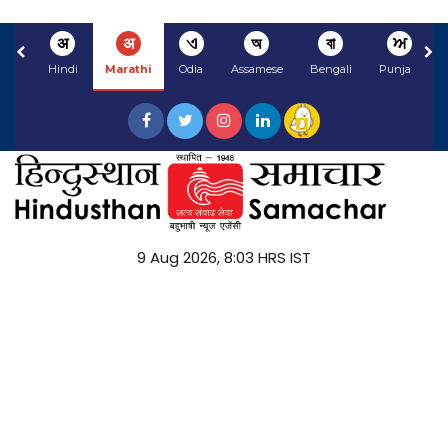
अ
अ
ଏ
অ
বা
ਅ
Hindi
Marathi
Odia
Assamese
Bengali
Punjabi
9 Aug 2026, 8:03 HRS IST