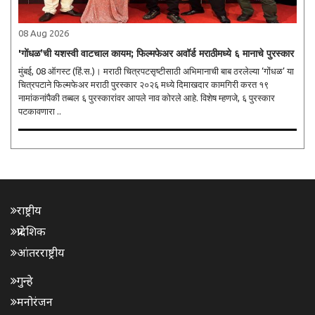
08 Aug 2026
'गोंधळ’ची यशस्वी वाटचाल कायम; फिल्मफेअर अवॉर्ड मराठीमध्ये ६ मानाचे पुरस्कार
मुंबई, 08 ऑगस्ट (हिं.स.)। मराठी चित्रपटसृष्टीसाठी अभिमानाची बाब ठरलेल्या ‘गोंधळ’ या
चित्रपटाने फिल्मफेअर मराठी पुरस्कार २०२६ मध्ये दिमाखदार कामगिरी करत १९
नामांकनांपैकी तब्बल ६ पुरस्कारांवर आपले नाव कोरले आहे. विशेष म्हणजे, ६ पुरस्कार
पटकावणारा ..
राष्ट्रीय
प्रादेशिक
आंतरराष्ट्रीय
गुन्हे
मनोरंजन