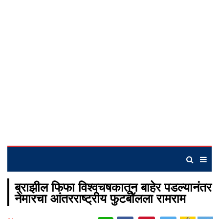
ब्राझील फिफा विश्वचषकातून बाहेर पडल्यानंतर
नेमारचा आंतरराष्ट्रीय फुटबॉलला रामराम