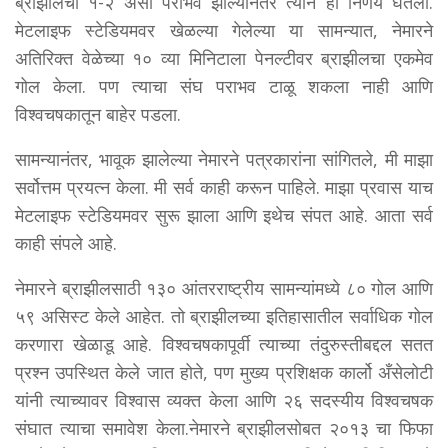
ब्राझीलचा १-२ असा पराभव झाल्यानंतर त्याने हा निर्णय घेतला.
मेटलाइफ स्टेडियमवर खेळल्या गेलेल्या या सामन्यात, नेमारने
अतिरिक्त वेळेच्या १० व्या मिनिटाला पेनल्टीवर ब्राझीलचा एकमेव
गोल केला. पण त्याचा संघ पराभव टाळू शकला नाही आणि
विश्वचषकातून बाहेर पडला.
सामन्यानंतर, भावूक झालेल्या नेमारने पत्रकारांना सांगितले, मी माझा
सर्वोत्तम प्रयत्न केला. मी सर्व काही करून पाहिले. माझा प्रवास याच
मेटलाइफ स्टेडियमवर सुरू झाला आणि इथेच संपत आहे. आता सर्व
काही संपले आहे.
नेमारने ब्राझीलसाठी १३० आंतरराष्ट्रीय सामन्यांमध्ये ८० गोल आणि
५९ असिस्ट केले आहेत. तो ब्राझीलच्या इतिहासातील सर्वाधिक गोल
करणारा खेळाडू आहे. विश्वचषकापूर्वी त्याच्या तंदुरुस्तीबद्दल सतत
प्रश्न उपस्थित केले जात होते, पण मुख्य प्रशिक्षक कार्लो अँसेलोटी
यांनी त्याच्यावर विश्वास व्यक्त केला आणि २६ सदस्यीय विश्वचषक
संघात त्याचा समावेश केला.नेमारने ब्राझीलसोबत २०१३ चा फिफा