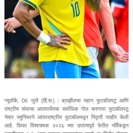
न्यूयॉर्क, 06 जुलै (हिं.स.) : ब्राझीलचा महान फुटबॉलपटू आणि
राष्ट्रीय संघाचा आतापर्यंतचा सर्वाधिक गोल करणारा फुटबॉलपटू
नेमार ज्युनियरने आंतरराष्ट्रीय फुटबॉलमधून निवृत्ती जाहीर केली
आहे. फिफा विश्वचषक २०२६ च्या उपांत्यपूर्व फेरीत नॉर्वेकडून