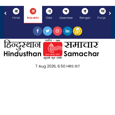
अ
अ
ଏ
অ
বা
ਅ
Hindi
Marathi
Odia
Assamese
Bengali
Punjabi
7 Aug 2026, 6:50 HRS IST