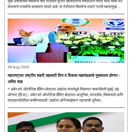
सुरू असतानाच शिवसेना शिंदे गटातील फुटीर खासदारांनी पंतप्रधान नरेंद्र मोदी यांची भेट
घेतल्याने राजकीय वातावरण तापले आहे. या भेटीवरून शिवसेना ठाकरे गटाचे पक्षप्रमुख ..
08 Aug 2026
महाराष्ट्रात राष्ट्रीय शहरी सहकारी वित्त व विकास महामंडळाचे मुख्यालय होणार -
अमित शाह
* अर्बन को-ऑपरेटिव्ह बँकिंग क्षेत्राला अंब्रेला संस्थेमुळे मिळणार नवसंजीवनी मुंबई, 08
ऑगस्ट (हिं.स.) : अर्बन को-ऑपरेटिव्ह बँकिंग क्षेत्राला आधुनिक, पारदर्शक, विश्वासार्ह आणि
तंत्रज्ञानाधिष्ठित बनविण्यासाठी ‘अंब्रेला ऑर्गनायझेशन’ महत्त्वाची भूमिका..