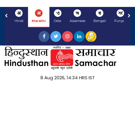
अ
अ
ଏ
অ
বা
ਅ
Hindi
Marathi
Odia
Assamese
Bengali
Punjabi
8 Aug 2026, 14:34 HRS IST