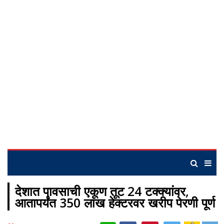
देशात पावसाची एकूण तूट 24 टक्क्यांवर,
आतापर्यंत 350 लाख हेक्टरवर खरीप पेरणी पूर्ण