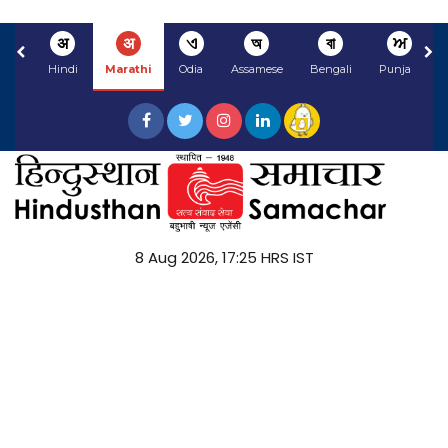
अ
अ
ଏ
অ
বা
ਅ
Hindi
Marathi
Odia
Assamese
Bengali
Punjabi
8 Aug 2026, 17:25 HRS IST