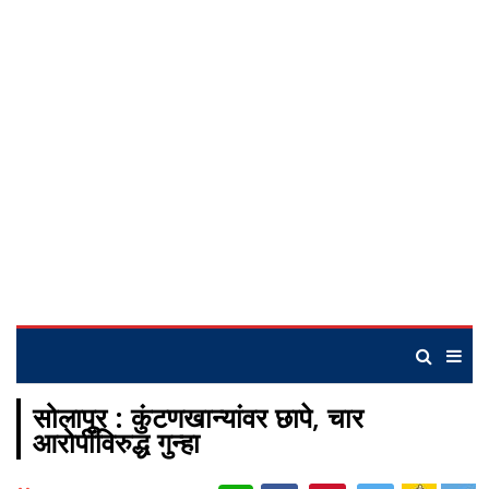
सोलापूर : कुंटणखान्यांवर छापे, चार
आरोपींविरुद्ध गुन्हा