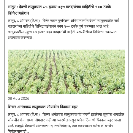
लातूर : देवणी तालुक्यात ८५ हजार ७३७ मतदारांच्या माहितीचे १०० टक्के
डिजिटायझेशन
लातूर, ८ ऑगस्ट (हिं.स.) : विशेष सघन पुनरिक्षण अभियानांतर्गत देवणी तालुक्यातील सर्व
मतदारांच्या माहितीचे डिजिटायझेशनचे काम १०० टक्के पूर्ण करण्यात आले आहे.
तालुक्यातील एकूण ८५ हजार ७३७ मतदारांची माहिती यशस्वीरीत्या डिजिटल स्वरूपात
अद्ययावत करण्यात ..
08 Aug 2026
शिरूर अनंतपाळ तालुक्यात सोयाबीन पिकाला बहर
लातूर, ८ ऑगस्ट (हिं.स.) : शिरूर अनंतपाळ तालुक्यात यंदा पेरणी झालेल्या बहुतांश भागातील
सोयाबीन पीक सध्या जोमदार वाढीच्या अवस्थेत असून अनेक ठिकाणी पिकाला बहर आला
आहे. त्यामुळे शेतकरी आंतरमशागत, तणनियंत्रण, खत व्यवस्थापन तसेच कीड-रोग
नियंत्रणासाठी ..