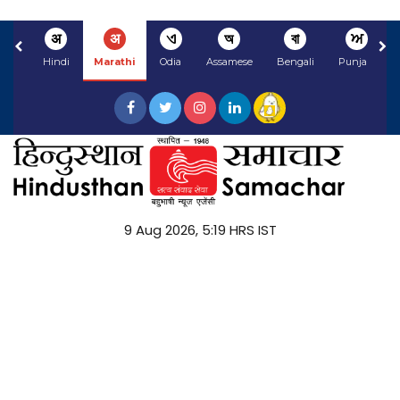
अ
अ
ଏ
অ
বা
ਅ
Hindi
Marathi
Odia
Assamese
Bengali
Punjabi
9 Aug 2026, 5:19 HRS IST