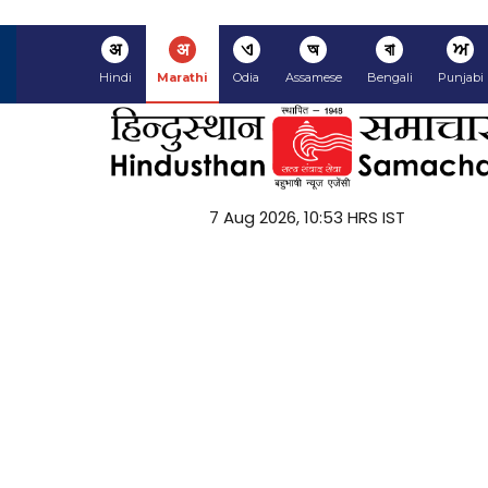
अ
अ
ଏ
অ
বা
ਅ
Hindi
Marathi
Odia
Assamese
Bengali
Punjabi
7 Aug 2026, 10:53 HRS IST