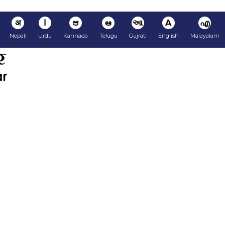
अ
ا
ಆ
ఆ
આ
A
എ
Nepali
Urdu
Kannada
Telugu
Gujrati
English
Malayalam