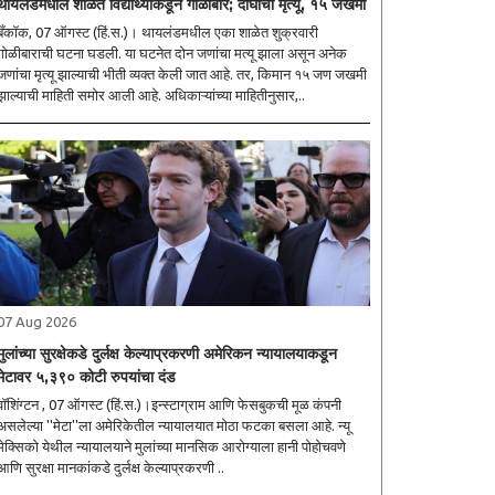
थायलंडमधील शाळेत विद्यार्थ्याकडून गोळीबार; दोघांचा मृत्यू, १५ जखमी
बँकॉक, 07 ऑगस्ट (हिं.स.)। थायलंडमधील एका शाळेत शुक्रवारी
गोळीबाराची घटना घडली. या घटनेत दोन जणांचा मत्यू झाला असून अनेक
जणांचा मृत्यू झाल्याची भीती व्यक्त केली जात आहे. तर, किमान १५ जण जखमी
झाल्याची माहिती समोर आली आहे. अधिकाऱ्यांच्या माहितीनुसार,..
07 Aug 2026
मुलांच्या सुरक्षेकडे दुर्लक्ष केल्याप्रकरणी अमेरिकन न्यायालयाकडून
मेटावर ५,३९० कोटी रुपयांचा दंड
वॉशिंग्टन , 07 ऑगस्ट (हिं.स.)।इन्स्टाग्राम आणि फेसबुकची मूळ कंपनी
असलेल्या ''मेटा''ला अमेरिकेतील न्यायालयात मोठा फटका बसला आहे. न्यू
मेक्सिको येथील न्यायालयाने मुलांच्या मानसिक आरोग्याला हानी पोहोचवणे
आणि सुरक्षा मानकांकडे दुर्लक्ष केल्याप्रकरणी ..