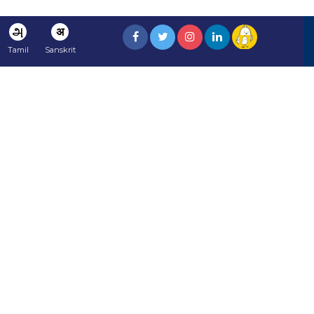
அ
अ
Tamil
Sanskrit