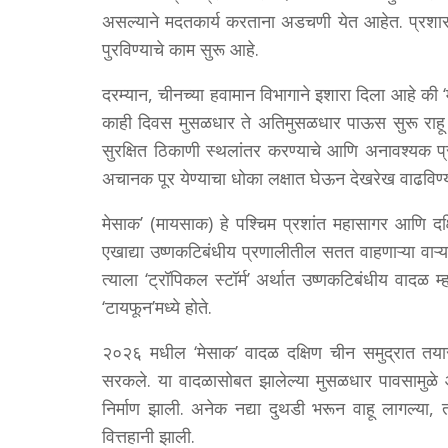
असल्याने मदतकार्य करताना अडचणी येत आहेत. प्रशा
पुरविण्याचे काम सुरू आहे.
दरम्यान, चीनच्या हवामान विभागाने इशारा दिला आहे की ‘
काही दिवस मुसळधार ते अतिमुसळधार पाऊस सुरू राहू 
सुरक्षित ठिकाणी स्थलांतर करण्याचे आणि अनावश्यक 
अचानक पूर येण्याचा धोका लक्षात घेऊन देखरेख वाढविण
मेसाक’ (मायसाक) हे पश्चिम प्रशांत महासागर आणि दक्
एखाद्या उष्णकटिबंधीय प्रणालीतील सतत वाहणाऱ्या वाऱ्
त्याला ‘ट्रॉपिकल स्टॉर्म’ अर्थात उष्णकटिबंधीय वादळ म्ह
‘टायफून’मध्ये होते.
२०२६ मधील ‘मेसाक’ वादळ दक्षिण चीन समुद्रात तयार 
सरकले. या वादळासोबत झालेल्या मुसळधार पावसामुळे आणि 
निर्माण झाली. अनेक नद्या दुथडी भरून वाहू लागल्या
वित्तहानी झाली.