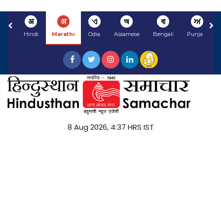
अ
अ
ଏ
অ
বা
ਅ
Hindi
Marathi
Odia
Assamese
Bengali
Punjabi
8 Aug 2026, 4:37 HRS IST