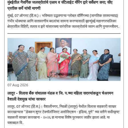
मुंबईतील नैसर्गिक जलस्रोतांचे एआय व सॅटेलाईट मॅपिंग द्वारे सर्वेक्षण करा; सीए
प्रतीक कर्पे यांची मागणी
मुंबई, 07 ऑगस्ट (हिं.स.)। भविष्यात उद्भवणाऱ्या ग्लोबल वॉर्मिंगच्या (जागतिक तापमानवाढ)
गंभीर धोक्याचा आणि वातावरणीय बदलांचा सामना करण्यासाठी बृहन्मुंबई महानगरपालिका
क्षेत्रातील विहिरी, तलाव व झरे यांसारख्या पारंपरिक जलस्रोतांचे जतन आणि पुनरुज्जीवन..
07 Aug 2026
लातूर - विलास बँक संचालक मंडळ व जि. प.च्या महिला सदस्यांकडून चेअरमन
वैशाली देशमुख यांचा सत्कार
लातूर, 07 ऑगस्ट (हिं.स.)। वैशालीनगर, निवळी (लातूर) येथील विलास सहकारी साखर
कारखान्यास ''डेक्कन शुगर टेक्नॉलॉजिस्ट असोसिएशन - इंडिया, पुणे'' च्या वतीने सर्वोत्कृष्ट
सहकारी साखर कारखाना - २०२६ हा मानाचा विशेष पुरस्कार जाहीर झाला आहे. या
यशाबद्दल वि..