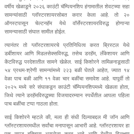
वर्षीय खेळाडूने २०२६ काउंटी चॅम्पियनशिप हंगामातील शेवटच्या सहा
सामन्यांसाठी ग्लॉस्टरशायरसोबत करार केला आहे. तो २०
ऑगस्टपासून चेल्टनहॅम येथे वॉर्सेस्टरशायरविरुद्ध होणाऱ्या
सामन्यासाठी संघात सामील होईल.
त्यानंतर तो ग्लॉस्टरशायरचे प्रतिनिधित्व करत ब्रिस्टल येथे
डर्बीशायर आणि मिडलसेक्सविरुद्ध, तसेच डरहॅम, लँकेशायर आणि
केंटविरुद्ध परदेशातील सामने खेळेल. साई किशोरने तामिळनाडूसाठी
५४ प्रथम-श्रेणी सामन्यांमध्ये २२३ बळी घेतले आहेत, ज्यात १४
वेळा पाच बळी आणि ११ वेळा चार बळींचा समावेश आहे. यापूर्वी तो
२०२५ मध्ये सरे संघाकडून काउंटी चॅम्पियनशिपमध्ये खेळला होता,
जिथे त्याने डरहॅमविरुद्धच्या विजयादरम्यान स्पर्धेतील आपला पहिला
पाच बळींचा टप्पा गाठला होता.
साई किशोरने म्हटले की, मला ही संधी दिल्याबद्दल मी जॉन आणि
ग्लॉस्टरशायरमधील सर्वांचा मनापासून आभारी आहे. ग्लॉस्टरशायर हा
एक समृद्ध इतिहास असलेला क्लब आहे आणि येथील विलक्षण