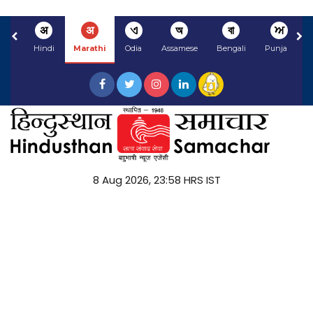
अ
अ
ଏ
অ
বা
ਅ
Hindi
Marathi
Odia
Assamese
Bengali
Punjabi
8 Aug 2026, 23:58 HRS IST