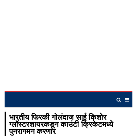
भारतीय फिरकी गोलंदाज साई किशोर
ग्लॉस्टरशायरकडून काउंटी क्रिकेटमध्ये
पुनरागमन करणार