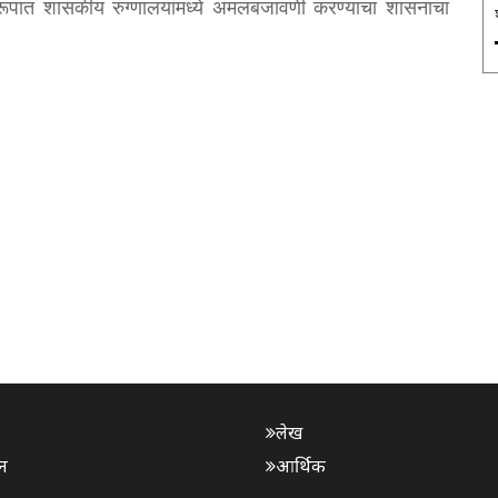
ूपात शासकीय रुग्णालयांमध्ये अंमलबजावणी करण्याचा शासनाचा
लेख
न
आर्थिक