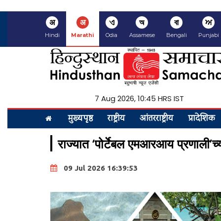
अ
अ
ଏ
অ
বা
ਅ
Hindi
Marathi
Odia
Assamese
Bengali
Punjabi
7 Aug 2026, 10:45 HRS IST
मुख्यपृष्ठ
राष्ट्रीय
आंतरराष्ट्रीय
प्रादेशिक
राज्यात ‘पोर्टेबल एमआरआय प्रणाली’च
09 Jul 2026 16:39:53