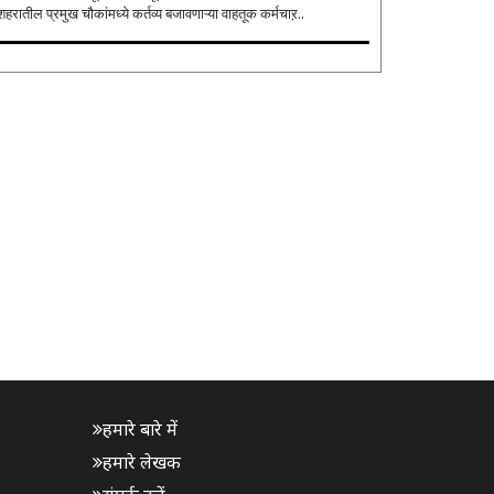
शहरातील प्रमुख चौकांमध्ये कर्तव्य बजावणाऱ्या वाहतूक कर्मचाऱ..
हमारे बारे में
हमारे लेखक