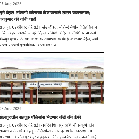
07 Aug 2026
श्री विठ्ठल-रुक्मिणी मंदिराच्या विकासासाठी शासन सकारात्मक;
जयकुमार गोरे यांची ग्वाही
ोलापूर, 07 ऑगस्ट (हिं.स.)। खंडाळी (ता. मोहोळ) येथील ऐतिहासिक व
धार्मिक महत्त्व असलेल्या श्री विठ्ठल-रुक्मिणी मंदिराला तीर्थक्षेत्राचा दर्जा
मिळवून देण्यासाठी शासनस्तरावर आवश्यक कार्यवाही करण्यात येईल, अशी
घोषणा राज्याचे ग्रामविकास व पंचायत राज..
07 Aug 2026
सोलापुरातील वाहतूक पोलिसांना मिळणार बॉडी वॉर्न कॅमेरे
सोलापूर, 07 ऑगस्ट (हिं.स.)।नागरिकांशी नम्र आणि सौजन्यपूर्ण वर्तन
राखण्यासाठी तसेच वाहतूक पोलिसांच्या कारवाईत अधिक पारदर्शकता
आणण्यासाठी सोलापूर शहर वाहतूक शाखेने महत्त्वाचे पाऊल उचलले आहे.