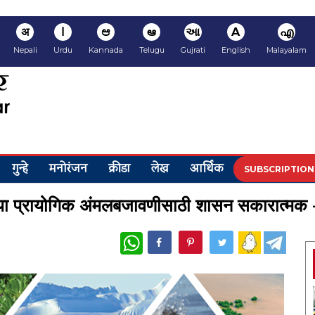
अ
ا
ಆ
ఆ
આ
A
എ
Nepali
Urdu
Kannada
Telugu
Gujrati
English
Malayalam
गुन्हे
मनोरंजन
क्रीडा
लेख
आर्थिक
SUBSCRIPTION
्या प्रायोगिक अंमलबजावणीसाठी शासन सकारात्मक - 
WhatsApp