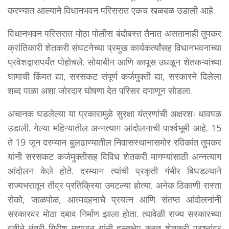
करण्यात आल्याने विधानभवन परिसरात एकच खळबळ उडाली आहे.
विधानभवन परिसरात मोठा पोलीस बंदोबस्त तैनात असतानाही तुपकर
क्रांतिकारी शेतकरी संघटनेच्या प्रमुख कार्यकर्त्यांसह विधानभवनाच्या
प्रवेशद्वारापर्यंत पोहोचले. सोयाबीन आणि कापूस उधळून शेतकऱ्यांच्या
घामाची किंमत द्या, सरसकट संपूर्ण कर्जमुक्ती द्या, सरकारने दिलेला
शब्द पाळा अशा जोरदार घोषणा देत परिसर दणाणून सोडला.
अचानक घडलेल्या या प्रकारामुळे सुरक्षा यंत्रणांची अक्षरशः धावपळ
उडाली. गेल्या महिन्यातील अन्नत्याग आंदोलनाची पार्श्वभूमी आहे. 15
ते 19 जून दरम्यान बुलढाण्यातील निवासस्थानासमोर रविकांत तुपकर
यांनी सरसकट कर्जमुक्तीसह विविध शेतकरी मागण्यांसाठी अन्नत्याग
आंदोलन केले होते. दरम्यान त्यांची प्रकृती गंभीर बिघडल्याने
राज्यभरातून तीव्र प्रतिक्रिया उमटल्या होत्या. अनेक ठिकाणी रास्ता
रोको, जाळपोळ, आत्मदहनाचे प्रयत्न आणि संतप्त आंदोलनांनी
सरकारवर मोठा दबाव निर्माण झाला होता. त्यावेळी राज्य सरकारच्या
वतीने मंत्री गिरीश महाजन यांनी हस्तक्षेप करत शेतकरी प्रश्नांवर