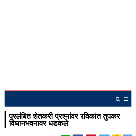
प्रलंबित शेतकरी प्रश्नांवर रविकांत तुपकर
विधानभवनावर धडकले