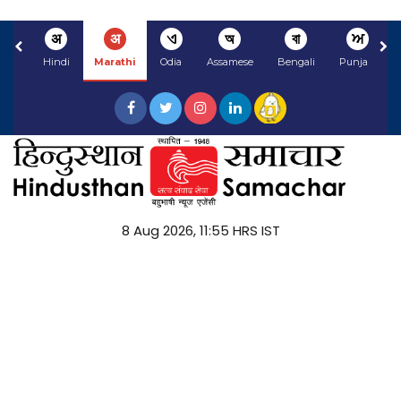
अ
अ
ଏ
অ
বা
ਅ
Hindi
Marathi
Odia
Assamese
Bengali
Punjabi
8 Aug 2026, 11:55 HRS IST