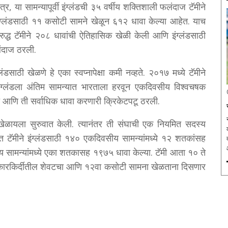
 या सामन्यापूर्वी इंग्लंडची ३५ वर्षीय शक्तिशाली फलंदाज टॅमीने
 इंग्लंडसाठी ११ कसोटी सामने खेळून ६१२ धावा केल्या आहेत. याच
रुद्ध टॅमीने २०८ धावांची ऐतिहासिक खेळी केली आणि इंग्लंडसाठी
ंदाज ठरली.
लंडसाठी खेळणे हे एका स्वप्नापेक्षा कमी नव्हते. २०१७ मध्ये टॅमीने
 इंग्लंडला अंतिम सामन्यात भारताला हरवून एकदिवसीय विश्वचषक
्या आणि ती सर्वाधिक धावा करणारी क्रिकेटपटू ठरली.
ेट खेळायला सुरुवात केली. त्यानंतर ती संघाची एक नियमित सदस्य
ात टॅमीने इंग्लंडसाठी १४० एकदिवसीय सामन्यांमध्ये १२ शतकांसह
य सामन्यांमध्ये एका शतकासह १९७५ धावा केल्या. टॅमी आता १० ते
्या कारकिर्दीतील शेवटचा आणि १२वा कसोटी सामना खेळताना दिसणार