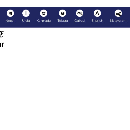
अ
ا
ಆ
ఆ
આ
A
എ
Nepali
Urdu
Kannada
Telugu
Gujrati
English
Malayalam