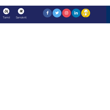
அ
अ
Tamil
Sanskrit