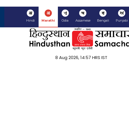
अ
अ
ଏ
অ
বা
ਅ
Hindi
Marathi
Odia
Assamese
Bengali
Punjabi
8 Aug 2026, 14:57 HRS IST