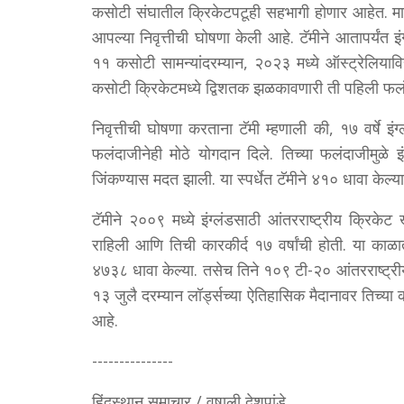
कसोटी संघातील क्रिकेटपटूही सहभागी होणार आहेत. मात्र,
आपल्या निवृत्तीची घोषणा केली आहे. टॅमीने आतापर्यंत
११ कसोटी सामन्यांदरम्यान, २०२३ मध्ये ऑस्ट्रेलियावि
कसोटी क्रिकेटमध्ये द्विशतक झळकावणारी ती पहिली फल
निवृत्तीची घोषणा करताना टॅमी म्हणाली की, १७ वर्षे इंग्
फलंदाजीनेही मोठे योगदान दिले. तिच्या फलंदाजीमुळे
जिंकण्यास मदत झाली. या स्पर्धेत टॅमीने ४१० धावा केल
टॅमीने २००९ मध्ये इंग्लंडसाठी आंतरराष्ट्रीय क्रिक
राहिली आणि तिची कारकीर्द १७ वर्षांची होती. या काळ
४७३८ धावा केल्या. तसेच तिने १०९ टी-२० आंतरराष्ट्री
१३ जुलै दरम्यान लॉर्ड्सच्या ऐतिहासिक मैदानावर तिच
आहे.
---------------
हिंदुस्थान समाचार / वृषाली देशपांडे