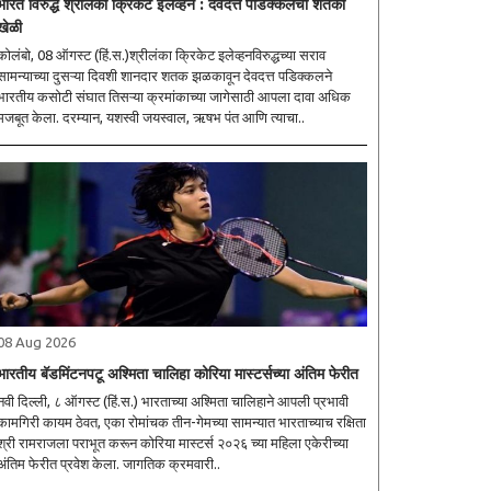
भारत विरुद्ध श्रीलंका क्रिकेट इलेव्हन : देवदत्त पडिक्कलची शतकी
खेळी
कोलंबो, 08 ऑगस्ट (हिं.स.)श्रीलंका क्रिकेट इलेव्हनविरुद्धच्या सराव
सामन्याच्या दुसऱ्या दिवशी शानदार शतक झळकावून देवदत्त पडिक्कलने
भारतीय कसोटी संघात तिसऱ्या क्रमांकाच्या जागेसाठी आपला दावा अधिक
मजबूत केला. दरम्यान, यशस्वी जयस्वाल, ऋषभ पंत आणि त्याचा..
08 Aug 2026
भारतीय बॅडमिंटनपटू अश्मिता चालिहा कोरिया मास्टर्सच्या अंतिम फेरीत
नवी दिल्ली, ८ ऑगस्ट (हिं.स.) भारताच्या अश्मिता चालिहाने आपली प्रभावी
कामगिरी कायम ठेवत, एका रोमांचक तीन-गेमच्या सामन्यात भारताच्याच रक्षिता
श्री रामराजला पराभूत करून कोरिया मास्टर्स २०२६ च्या महिला एकेरीच्या
अंतिम फेरीत प्रवेश केला. जागतिक क्रमवारी..