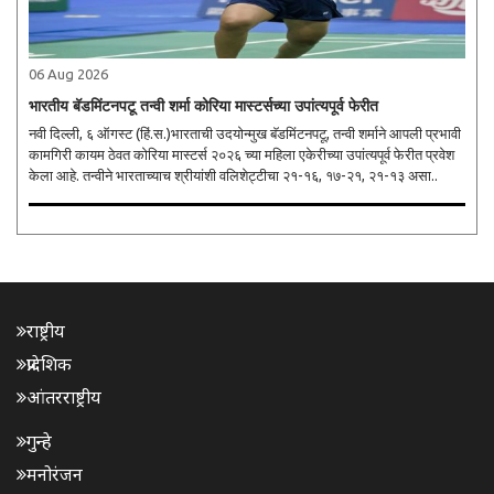
06 Aug 2026
भारतीय बॅडमिंटनपटू तन्वी शर्मा कोरिया मास्टर्सच्या उपांत्यपूर्व फेरीत
नवी दिल्ली, ६ ऑगस्ट (हिं.स.)भारताची उदयोन्मुख बॅडमिंटनपटू, तन्वी शर्माने आपली प्रभावी
कामगिरी कायम ठेवत कोरिया मास्टर्स २०२६ च्या महिला एकेरीच्या उपांत्यपूर्व फेरीत प्रवेश
केला आहे. तन्वीने भारताच्याच श्रीयांशी वलिशेट्टीचा २१-१६, १७-२१, २१-१३ असा..
राष्ट्रीय
प्रादेशिक
आंतरराष्ट्रीय
गुन्हे
मनोरंजन