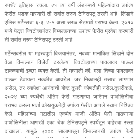
स्पर्धेत इतिहास रचला. २१ व्या वर्षी लंडनमध्ये पहिल्यांदाच उपांत्य
फेरीत धडक मारणारी ती सर्वात तरुण टेनिसपटू ठरली आहे. लिंडाने
एलिस मर्टेन्सचा ६-३, ७-५ असा सरळ सेटमध्ये पराभव केला. २०१०
मध्ये पेट्रा क्विटोव्हानंतर विम्बल्डनच्या उपांत्य फेरीत प्रवेश करणारी
ती सर्वात तरुण टेनिसपटू ठरली आहे.
मर्टेन्सवरील या महत्त्वपूर्ण विजयानंतर, नवव्या मानांकित लिंडाने दोन
वेळा विम्बल्डन विजेती ठरलेल्या क्विटोव्हाच्या पावलावर पाऊल
टाकण्याची इच्छा व्यक्त केली. ती म्हणाली की, मला तिच्या पावलावर
पाऊल ठेवायला नक्कीच आवडेल. जर निकालही तसाच लागणार
असेल, तर त्यापेक्षा आनंदाची गोष्ट दुसरी कोणतीही नसेल.दुसरीकडे,
२०२४ च्या स्पर्धेची अंतिम फेरी गाठणाऱ्या जस्मिन पाओलिनीचा
पराभव करून मार्ता कोस्त्युकनेही उपांत्य फेरीत आपले स्थान निश्चित
केले. महिलांच्या गटातील एकमेव माजी अंतिम फेरी गाठणाऱ्या
पाओलिनीला आणखी एका चेक टेनिसपटूने स्पर्धेतून बाहेरचा रस्ता
दाखवला. यामुळे २००० सालापासून विम्बल्डनची उपांत्य फेरी