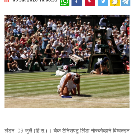
लंडन, 09 जुलै (हिं.स.) । चेक टेनिसपटू लिंडा नोस्कोव्हाने विम्बल्डन