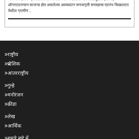
ऑगस्टदरम्यान साजऱ्या होत असलेल्या अवयवदान जनजागृती सप्ताहाचा प्रारंभ चिखलदरा
येथील ग्रामीण ..
राष्ट्रीय
प्रादेशिक
आंतरराष्ट्रीय
गुन्हे
मनोरंजन
क्रीडा
लेख
आर्थिक
हमारे बारे में