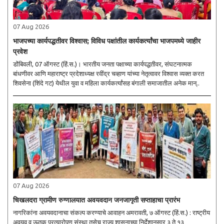
07 Aug 2026
भाजपच्या कार्यपद्धतीवर विश्वास; विविध पक्षांतील कार्यकर्त्यांचा भाजपमध्ये जाहीर
प्रवेश
डोंबिवली, 07 ऑगस्ट (हिं.स.)। भारतीय जनता पक्षाच्या कार्यपद्धतीवर, संघटनात्मक
बांधणीवर आणि महाराष्ट्र प्रदेशाध्यक्ष रवींद्र चव्हाण यांच्या नेतृत्वावर विश्वास व्यक्त करत
शिवसेना (शिंदे गट) येथील युवा व महिला कार्यकर्त्यांसह बंगाली समाजातील अनेक मान्..
07 Aug 2026
चिखलदरा ग्रामीण रुग्णालयात अवयवदान जनजागृती सप्ताहाचा प्रारंभ
नागरिकांना अवयवदानाचा संकल्प करण्याचे आवाहन अमरावती, ७ ऑगस्ट (हिं.स.) : राष्ट्रीय
अवयव व ऊतक प्रत्यारोपण संस्था तसेच राज्य शासनाच्या निर्देशानुसार ३ ते १३