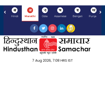
अ
अ
ଏ
অ
বা
ਅ
Hindi
Marathi
Odia
Assamese
Bengali
Punjabi
7 Aug 2026, 7:08 HRS IST