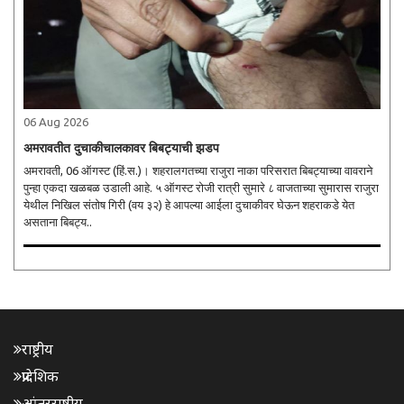
06 Aug 2026
अमरावतीत दुचाकीचालकावर बिबट्याची झडप
अमरावती, 06 ऑगस्ट (हिं.स.)। शहरालगतच्या राजुरा नाका परिसरात बिबट्याच्या वावराने
पुन्हा एकदा खळबळ उडाली आहे. ५ ऑगस्ट रोजी रात्री सुमारे ८ वाजताच्या सुमारास राजुरा
येथील निखिल संतोष गिरी (वय ३२) हे आपल्या आईला दुचाकीवर घेऊन शहराकडे येत
असताना बिबट्य..
राष्ट्रीय
प्रादेशिक
आंतरराष्ट्रीय