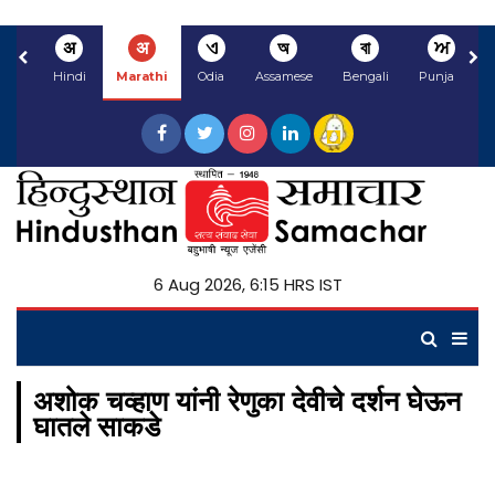
अ
अ
ଏ
অ
বা
ਅ
Hindi
Marathi
Odia
Assamese
Bengali
Punjabi
6 Aug 2026, 6:15 HRS IST
अशोक चव्हाण यांनी रेणुका देवीचे दर्शन घेऊन
घातले साकडे