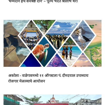
‘धम्मदान हेच सर्वश्रेष्ठ दान’ – पूज्य भदंत श्रीलाभ थेरो
अकोला - वाडेगावमध्ये ११ ऑगस्टला पं. दीनदयाल उपाध्याय
रोजगार मेळाव्याचे आयोजन