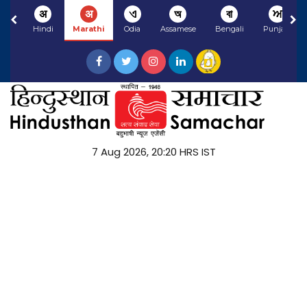
अ
अ
ଏ
অ
বা
ਅ
Hindi
Marathi
Odia
Assamese
Bengali
Punjabi
7 Aug 2026, 20:20 HRS IST