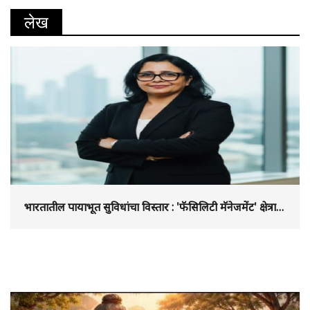
लेख
भारतातील पायाभूत सुविधांचा विस्तार : 'फॅसिलिटी मॅनेजमेंट' क्षेत्रात
विकासाची नवी गाथा