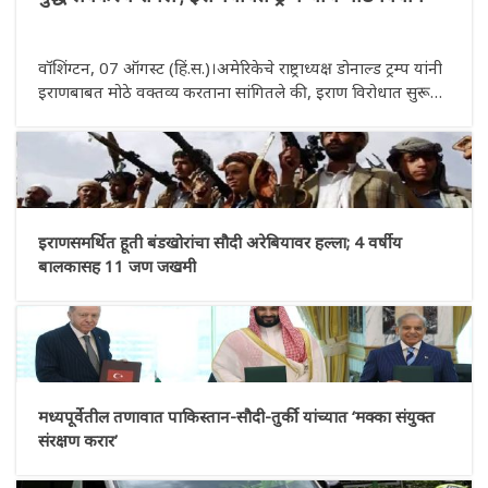
वॉशिंग्टन, 07 ऑगस्ट (हिं.स.)।अमेरिकेचे राष्ट्राध्यक्ष डोनाल्ड ट्रम्प यांनी
इराणबाबत मोठे वक्तव्य करताना सांगितले की, इराण विरोधात सुरू
करण्यात आलेली मोहीम अत्यंत महत्त्वाची होती. कारण, इराणने
अण्वस्त्रे विकसित करू नयेत, हे सुनिश्चित करणे हा या मोहि
इराणसमर्थित हूती बंडखोरांचा सौदी अरेबियावर हल्ला; 4 वर्षीय
बालकासह 11 जण जखमी
मध्यपूर्वेतील तणावात पाकिस्तान-सौदी-तुर्की यांच्यात ‘मक्का संयुक्त
संरक्षण करार’