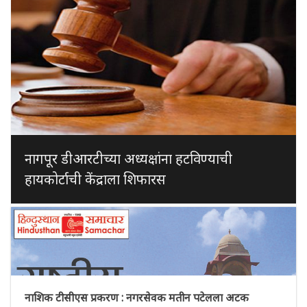
नागपूर डीआरटीच्या अध्यक्षांना हटविण्याची
हायकोर्टाची केंद्राला शिफारस
नाशिक टीसीएस प्रकरण : नगरसेवक मतीन पटेलला अटक