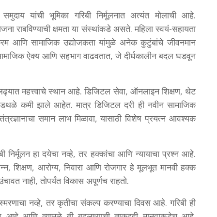
मुदाय यांची भूमिका गरिबी निर्मूलनात अत्यंत मोलाची आहे.
राबविण्याची क्षमता या संस्थांकडे असते. महिला स्वयं-सहायता
्रम आणि सामाजिक उद्योजकता यांमुळे अनेक कुटुंबांचे जीवनमान
रम सामाजिक ऐक्य आणि सहभाग वाढवतात, जे दीर्घकालीन बदल घडवून
 लढ्यात महत्त्वाचे स्थान आहे. डिजिटल सेवा, ऑनलाइन शिक्षण, थेट
 अडथळे कमी झाले आहेत. मात्र डिजिटल दरी ही नवीन सामाजिक
ंत्रज्ञानाचा समान लाभ मिळावा, यासाठी विशेष प्रयत्न आवश्यक
 निर्मूलन हा दयेचा नव्हे, तर हक्कांचा आणि न्यायाचा प्रश्न आहे.
अन्न, शिक्षण, आरोग्य, निवारा आणि रोजगार हे मूलभूत मानवी हक्क
चावत नाही, तोपर्यंत विकास अपूर्णच राहतो.
स्मरणाचा नव्हे, तर कृतीचा संकल्प करण्याचा दिवस आहे. गरिबी ही
व आहे आणि त्यामुळे ती बदलण्याची ताकदही मानवाकडेच आहे.