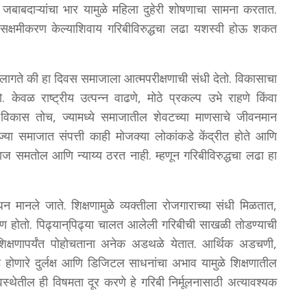
बाबदाऱ्यांचा भार यामुळे महिला दुहेरी शोषणाचा सामना करतात.
े सक्षमीकरण केल्याशिवाय गरिबीविरुद्धचा लढा यशस्वी होऊ शकत
े लागते की हा दिवस समाजाला आत्मपरीक्षणाची संधी देतो. विकासाचा
केवळ राष्ट्रीय उत्पन्न वाढणे, मोठे प्रकल्प उभे राहणे किंवा
 विकास तोच, ज्यामध्ये समाजातील शेवटच्या माणसाचे जीवनमान
ज्या समाजात संपत्ती काही मोजक्या लोकांकडे केंद्रीत होते आणि
ाज समतोल आणि न्याय्य ठरत नाही. म्हणून गरिबीविरुद्धचा लढा हा
ाधन मानले जाते. शिक्षणामुळे व्यक्तीला रोजगाराच्या संधी मिळतात,
ण होतो. पिढ्यान्‌पिढ्या चालत आलेली गरिबीची साखळी तोडण्याची
ा शिक्षणापर्यंत पोहोचताना अनेक अडथळे येतात. आर्थिक अडचणी,
डे होणारे दुर्लक्ष आणि डिजिटल साधनांचा अभाव यामुळे शिक्षणातील
यवस्थेतील ही विषमता दूर करणे हे गरिबी निर्मूलनासाठी अत्यावश्यक