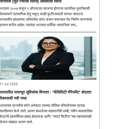
जागतिक (मूल निवासी दिवस) आदिवासी दिवस
भारतात २००७ पासून ९ ऑगस्टला साजऱ्या होणाऱ्या जागतिक मूलनिवासी
दिवसामागे प्रामाणिक हेतू नसून, काही फुटीरतावादी संस्था-संघटना
जनजातीय बांधवांच्या अस्मितेचा वापर करून समाजात भेद निर्माण करण्याचा
प्रयत्न करीत आहेत. स्वतंत्र भारतात धार्मिक-सामाजिक सण,..
31 Jul 2026
भारतातील पायाभूत सुविधांचा विस्तार : 'फॅसिलिटी मॅनेजमेंट' क्षेत्रात
विकासाची नवी गाथा
भारताच्या प्रगतीचे वर्णन अनेकदा त्याच्या भौतिक परिवर्तनाच्या प्रचंड
व्याप्तीवरून केले जाते. आपण बांधलेल्या महामार्गांची लांबी, नवीन व्यावसायिक
केंद्रांचे (कमर्शियल हब्स) क्षेत्रफळ आणि ''स्मार्ट सिटीज''च्या महत्त्वाकांक्षी
योजना यांबद्दल आपण चर्चा..