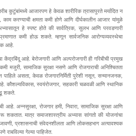
ब कुटुंबांमध्ये आजारपण हे केवळ शारीरिक त्रासापुरते मर्यादित न
, काम करण्याची क्षमता कमी होणे आणि दीर्घकालीन आजार यांमुळे
्यासातून हे स्पष्ट होते की सार्वत्रिक, सुलभ आणि परवडणारी
 प्रमाणात कमी होऊ शकते. म्हणून सार्वजनिक आरोग्यव्यवस्थेचा
टक आहे.
षाचा केंद्रबिंदू आहे. बेरोजगारी आणि अल्परोजगारी ही गरिबीची प्रमुख
ा कमी मजुरी, सामाजिक सुरक्षा नसणे आणि रोजगाराची अनिश्चितता
ून पाहिले असता, केवळ रोजगारनिर्मिती पुरेशी नसून, सन्मानजनक,
हे. कौशल्यविकास, स्वयंरोजगार, सहकारी चळवळी आणि स्थानिक
ढू शकते.
वाची आहे. अन्नसुरक्षा, रोजगार हमी, निवारा, सामाजिक सुरक्षा आणि
ठरू शकतात. मात्र समाजशास्त्रीय अभ्यास सांगतो की योजनांचा
अंमलबजावणी, प्रशासनाची संवेदनशीलता आणि लोकसहभाग अत्यावश्यक
े राबविल्या गेल्या पाहिजेत.