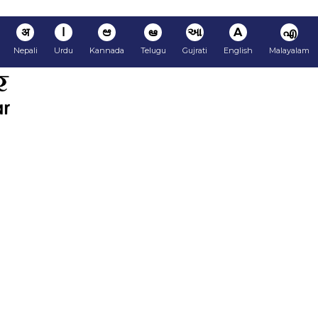
अ
ا
ಆ
ఆ
આ
A
എ
Nepali
Urdu
Kannada
Telugu
Gujrati
English
Malayalam