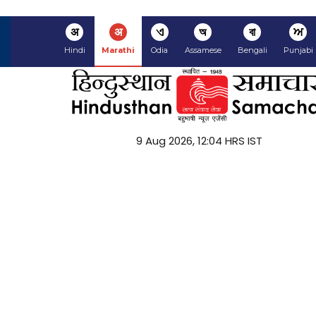
अ
अ
ଏ
অ
বা
ਅ
Hindi
Marathi
Odia
Assamese
Bengali
Punjabi
9 Aug 2026, 12:04 HRS IST