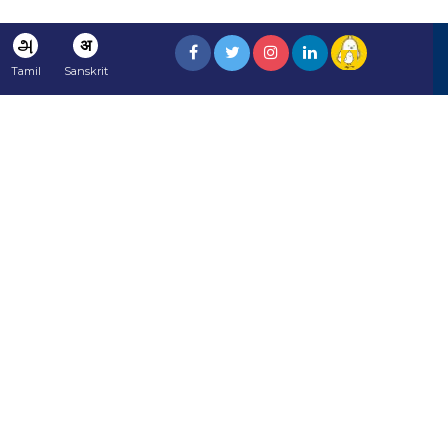
அ
अ
Tamil
Sanskrit