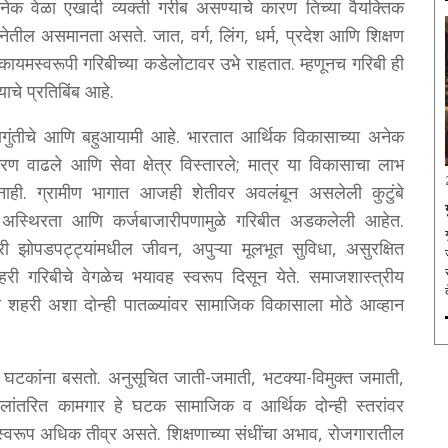
अनेक वेळा एखादी व्यक्ती गरीब असण्याचे कारण तिच्या वैयक्तिक
 रचनेतील असमानता असते. जात, वर्ग, लिंग, धर्म, प्रदेश आणि शिक्षण
यमस्वरूपी गरिबीच्या कडेलोटावर उभे राहतात. म्हणूनच गरिबी ही
चे प्रतिबिंब आहे.
ंतागुंतीचे आणि बहुआयामी आहे. भारतात आर्थिक विकासाच्या अनेक
रण वाढले आणि सेवा क्षेत्र विस्तारले; मात्र या विकासाचा लाभ
 नाही. ग्रामीण भागात आजही शेतीवर अवलंबून असलेली कुटुंबे
ल अस्थिरता आणि कर्जबाजारीपणामुळे गरिबीत अडकलेली आहेत.
ी झोपडपट्ट्यांमधील जीवन, अपुऱ्या मूलभूत सुविधा, असुरक्षित
 गरिबीचे वेगळेच भयावह स्वरूप दिसून येते. समाजशास्त्रीय
णि शहरी अशा दोन्ही पातळ्यांवर सामाजिक विकासाला मोठे आव्हान
 घटकांना बसतो. अनुसूचित जाती-जमाती, भटक्या-विमुक्त जमाती,
थलांतरित कामगार हे घटक सामाजिक व आर्थिक दोन्ही स्तरांवर
स्वरूप अधिक तीव्र असते. शिक्षणाच्या संधींचा अभाव, रोजगारातील