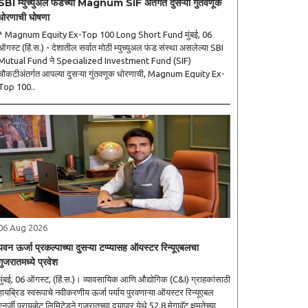
SBI म्युच्युअल फंडच्या Magnum SIF अंतर्गत दुसऱ्या गुंतवणूक
धोरणाची घोषणा
* Magnum Equity Ex-Top 100 Long Short Fund मुंबई, 06
ऑगस्ट (हिं.स.) - देशातील सर्वात मोठी म्युच्युअल फंड संस्था असलेल्या SBI
Mutual Fund ने Specialized Investment Fund (SIF)
चौकटीअंतर्गत आपल्या दुसऱ्या गुंतवणूक धोरणाची, Magnum Equity Ex-
Top 100..
06 Aug 2026
पवन ऊर्जा प्रकल्पाच्या दुसऱ्या टप्प्यासह ऑयस्टर रिन्यूएबलचा
गुजरातमध्ये प्रवेश
ुंबई, 06 ऑगस्ट, (हिं.स.)। व्यावसायिक आणि औद्योगिक (C&I) ग्राहकांसाठी
हायब्रिड स्वरूपाचे नवीकरणीय ऊर्जा पर्याय पुरवणाऱ्या ऑयस्टर रिन्यूएबल
एनर्जी प्रायव्हेट लिमिटेडने गुजरातच्या दयापार येथे 52.8 मेगावॅट क्षमतेच्या