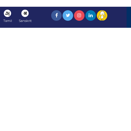
அ
अ
Tamil
Sanskrit