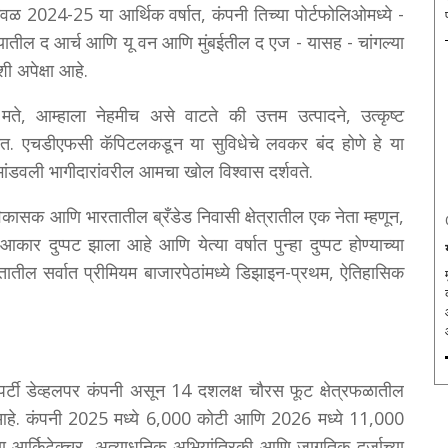
ेवळ 2024-25 या आर्थिक वर्षात, कंपनी तिच्या पोर्टफोलिओमध्ये -
यातील द आर्च आणि यू वन आणि मुंबईतील द एज - यासह - चांगल्या
ी अपेक्षा आहे.
ा मते, आम्हाला नेहमीच असे वाटते की उत्तम उत्पादने, उत्कृष्ट
त. एचडीएफसी कॅपिटलकडून या सुविधेचे लवकर बंद होणे हे या
ांडवली भागीदारांवरील आमचा खोल विश्वास दर्शवते.
 विकासक आणि भारतातील ब्रँडेड निवासी क्षेत्रातील एक नेता म्हणून,
 आकार दुप्पट झाला आहे आणि येत्या वर्षात पुन्हा दुप्पट होण्याच्या
ातील सर्वात प्रीमियम बाजारपेठांमध्ये डिझाइन-प्रथम, ऐतिहासिक
रॉपर्टी डेव्हलपर कंपनी असून 14 दशलक्ष चौरस फूट क्षेत्रफळातील
 आहे. कंपनी 2025 मध्ये 6,000 कोटी आणि 2026 मध्ये 11,000
जाच्या आर्किटेक्चर, अत्याधुनिक अभियांत्रिकी आणि जागतिक दर्जाच्या