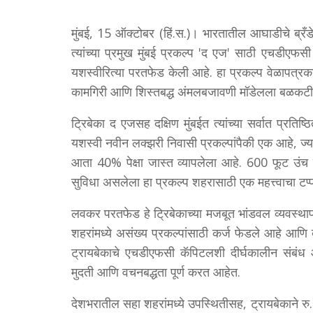
मुंबई, 15 ऑक्टोबर (हिं.स.)। भारतातील आघाडीचे ब्रँडे
त्यांच्या प्रमुख मुंबई प्रकल्प 'द एज' साठी एचडीएफ
यशस्वीरित्या परतफेड केली आहे. हा प्रकल्प वेळापत्रका
कामगिरी आणि शिस्तबद्ध अंमलबजावणी मॉडेलला बळकटी
ट्रिबेका द एजसह दक्षिण मुंबईत त्यांच्या सर्वात प्रति
यशस्वी नवीन लक्झरी निवासी प्रकल्पांपैकी एक आहे, ज्या
आता 40% पेक्षा जास्त व्यापलेला आहे. 600 फूट उंच
सुविधा असलेला हा प्रकल्प शहरासाठी एक महत्त्वाचा टप्
लवकर परतफेड हे ट्रिबेकाच्या मजबूत भांडवल व्यवस्थाप
शहरांमध्ये असंख्य प्रकल्पांसाठी कर्ज फेडले आहे आणि
ट्रायबेकाचे एचडीएफसी कॅपिटलशी दीर्घकालीन संबंध
मुदती आणि वचनबद्धता पूर्ण करत आहेत.
देशभरातील सहा शहरांमध्ये उपस्थितीसह, ट्रायबेकाने रु