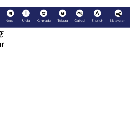
अ
ا
ಆ
ఆ
આ
A
എ
Nepali
Urdu
Kannada
Telugu
Gujrati
English
Malayalam