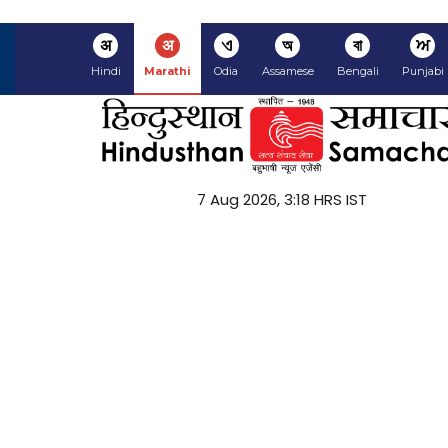
अ
अ
ଏ
অ
বা
ਅ
Hindi
Marathi
Odia
Assamese
Bengali
Punjabi
7 Aug 2026, 3:18 HRS IST