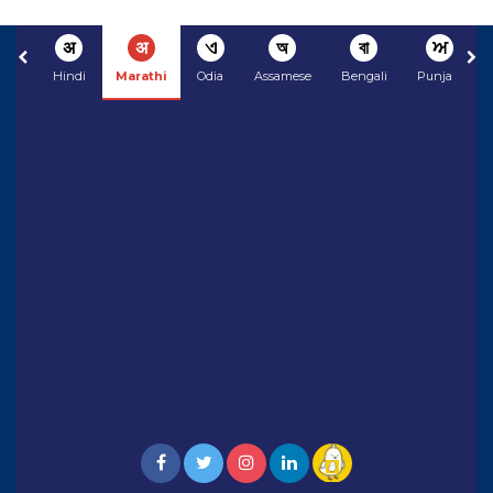
अ
अ
ଏ
অ
বা
ਅ
Hindi
Marathi
Odia
Assamese
Bengali
Punjabi