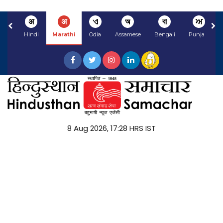
अ
अ
ଏ
অ
বা
ਅ
Hindi
Marathi
Odia
Assamese
Bengali
Punjabi
8 Aug 2026, 17:28 HRS IST