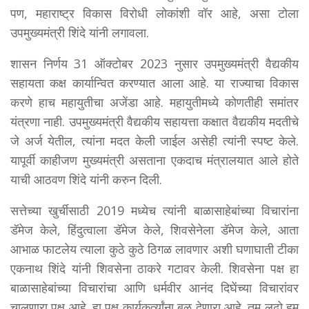
पण, महाराष्ट्र विकास विरोधी लोकांशी वॉर आहे, असा टोला
उपमुख्यमंत्री शिंदे यांनी लगावला.
शासन निर्णय 31 ऑक्टोबर 2023 नुसार उपमुख्यमंत्री वैद्यकीय
सहायता कक्ष कार्यान्वित करण्यात आला आहे. या राज्याचा विकास
करणे हाच महायुतीचा अजेंडा आहे. महायुतीमध्ये कोणतीही समांतर
यंत्रणा नाही. उपमुख्यमंत्री वैद्यकीय सहायत्ता कक्षात वैद्यकीय मदतीचे
जे अर्ज येतील, त्यांना मदत केली जाईल असेही त्यांनी स्पष्ट केले.
यापूर्वी काहीजण मुख्यमंत्री असताना एकदाच मंत्रालयात आले होते
याची आठवण शिंदे यांनी करुन दिली.
सत्तेच्या खुर्चीसाठी 2019 मध्येच त्यांनी बाळासाहेबांच्या विचारांना
डॅमेज केले, हिंदुत्वाला डॅमेज केले, शिवसेनेला डॅमेज केले, आता
आभाळ फाटलेय त्याला कुठे कुठे ठिगळ लावणार अशी घणाघाती टीका
एकनाथ शिंदे यांनी शिवसेना ठाकरे गटावर केली. शिवसेना पक्ष हा
बाळासाहेबांच्या विचारांचा आणि धर्मवीर आनंद दिघेंच्या विचारांवर
चालणारा पक्ष आहे. हा पक्ष कार्यकर्त्यांना बळ देणारा आहे. तुम लढो हम