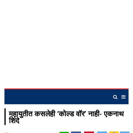
महायुतीत कसलेही ‘कोल्ड वॉर’ नाही- एकनाथ
शिंदे