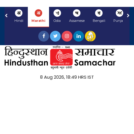
अ
अ
ଏ
অ
বা
ਅ
Hindi
Marathi
Odia
Assamese
Bengali
Punjabi
8 Aug 2026, 18:49 HRS IST