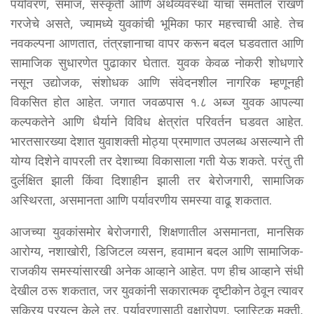
पर्यावरण, समाज, संस्कृती आणि अर्थव्यवस्था यांचा समतोल राखणे
गरजेचे असते, ज्यामध्ये युवकांची भूमिका फार महत्त्वाची आहे. तेच
नवकल्पना आणतात, तंत्रज्ञानाचा वापर करून बदल घडवतात आणि
सामाजिक सुधारणेत पुढाकार घेतात. युवक केवळ नोकरी शोधणारे
नसून उद्योजक, संशोधक आणि संवेदनशील नागरिक म्हणूनही
विकसित होत आहेत. जगात जवळपास १.८ अब्ज युवक आपल्या
कल्पकतेने आणि धैर्याने विविध क्षेत्रांत परिवर्तन घडवत आहेत.
भारतसारख्या देशात युवाशक्ती मोठ्या प्रमाणात उपलब्ध असल्याने ती
योग्य दिशेने वापरली तर देशाच्या विकासाला गती येऊ शकते. परंतु ती
दुर्लक्षित झाली किंवा दिशाहीन झाली तर बेरोजगारी, सामाजिक
अस्थिरता, असमानता आणि पर्यावरणीय समस्या वाढू शकतात.
आजच्या युवकांसमोर बेरोजगारी, शिक्षणातील असमानता, मानसिक
आरोग्य, नशाखोरी, डिजिटल व्यसन, हवामान बदल आणि सामाजिक-
राजकीय समस्यांसारखी अनेक आव्हाने आहेत. पण हीच आव्हाने संधी
देखील ठरू शकतात, जर युवकांनी सकारात्मक दृष्टीकोन ठेवून त्यावर
सक्रिय प्रयत्न केले तर. पर्यावरणासाठी वृक्षारोपण, प्लास्टिक मुक्ती,