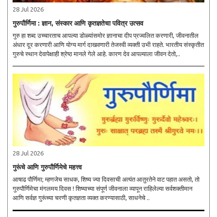
28 Jul 2026
गुरुपौर्णिमा : ज्ञान, संस्कार आणि कृतज्ञतेचा पवित्र उत्सव
गुरु हा शब्द उच्चारताच आपल्या डोळ्यांसमोर ज्ञानाचा दीप प्रज्वलित करणारी, जीवनातील
अंधार दूर करणारी आणि योग्य मार्ग दाखवणारी तेजस्वी व्यक्ती उभी राहते. भारतीय संस्कृतीत
गुरुचे स्थान देवापेक्षाही श्रेष्ठ मानले गेले आहे. कारण देव आपल्याला जीवन देतो,..
28 Jul 2026
गुरूंचे आणि गुरुपौर्णिमेचे महत्त्व
आषाढ पौर्णिमा; म्‍हणजेच साधक, शिष्‍य ज्‍या दिवसाची अत्‍यंत आतुरतेने वाट पहात असतो, तो
गुरुपौर्णिमेचा मंगलमय दिवस ! शिष्‍याच्‍या संपूर्ण जीवनाला व्‍यापून राहिलेल्‍या सर्वशक्‍तीमान
आणि सर्वज्ञ गुरूंच्‍या चरणी कृतज्ञता व्‍यक्‍त करण्‍यासाठी, साधनेचे ..