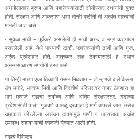
अर्धगोलाकार बुरुज आणि पहारेकऱ्यांसाठी सोयीस्कर स्थानांनी युक्त
होती. संरक्षण आणि आक्रमण अशा दोन्ही दृष्टींनी ती अत्यंत महत्त्वाची
मानली जात असे.
- सुवेळा माची – पूर्वेकडे असलेली ही माची अरुंद व उग्र कड्यांवर
पसरलेली आहे. येथे पाण्याची टाकी, पहारेकऱ्यांची ठाणी आणि गुप्त,
अरुंद प्रवेशद्वार होते. शत्रूवर लक्ष ठेवण्यासाठी हे स्थान
अनन्यसाधारण उपयोगी ठरत असे.
या तिन्ही माच्या एका ठिकाणी येऊन मिळतात – तो म्हणजे बालेकिल्ला.
उंच मनोरे, भक्कम भिंती आणि विस्तीर्ण परिसरावर नजर ठेवणारा हा
भाग म्हणजे गडाचा सर्वोच्च आणि अंतिम संरक्षणस्तर. गडाच्या
प्रवेशासाठी पाली, गुंजवणे व अळू दरवाजा हे मार्ग वापरले जात. तसेच
खडकात कोरलेल्या असंख्य टाक्यांमुळे पाणी व धान्यसाठा अखंड
उपलब्ध राहावा याची काळजी घेण्यात आली होती.
गडाचे वैशिष्ट्य