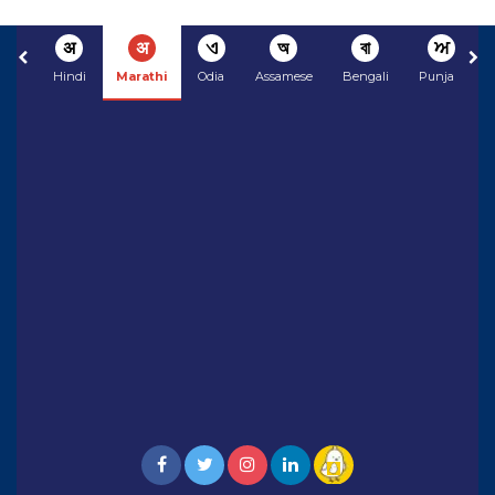
अ
अ
ଏ
অ
বা
ਅ
Hindi
Marathi
Odia
Assamese
Bengali
Punjabi