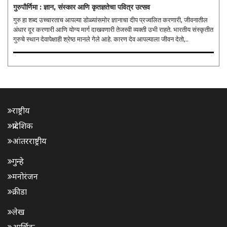
गुरुपौर्णिमा : ज्ञान, संस्कार आणि कृतज्ञतेचा पवित्र उत्सव
गुरु हा शब्द उच्चारताच आपल्या डोळ्यांसमोर ज्ञानाचा दीप प्रज्वलित करणारी, जीवनातील
अंधार दूर करणारी आणि योग्य मार्ग दाखवणारी तेजस्वी व्यक्ती उभी राहते. भारतीय संस्कृतीत
गुरुचे स्थान देवापेक्षाही श्रेष्ठ मानले गेले आहे. कारण देव आपल्याला जीवन देतो,..
राष्ट्रीय
प्रादेशिक
आंतरराष्ट्रीय
गुन्हे
मनोरंजन
क्रीडा
लेख