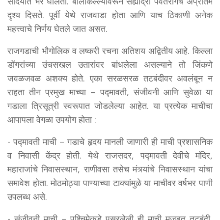
सौंदर्यात भर घालतो. बालेकिल्ल्यावरून सह्याद्री पर्वतरांगेचे अप्रतिम
दृश्य दिसते. पूर्वी येथे राजवाडा होता आणि याच ठिकाणी अनेक
महत्त्वाचे निर्णय घेतले जात असत.
राजगडाची भौगोलिक व लष्करी रचना अतिशय अद्वितीय आहे. किल्ला
डोंगरांच्या उंचसखल उतारांवर बांधलेला असल्याने तो जिंकणे
जवळजवळ अशक्य होते. एका सरळसरळ तटबंदीवर अवलंबून न
राहता तीन प्रमुख माच्या – पद्मावती, संजीवनी आणि सुवेळा या
गडाला त्रिसूत्री स्वरूपात जोडलेल्या आहेत. या प्रत्येक माचीचा
आपापला वेगळा उपयोग होता :
- पद्मावती माची – गडाचे हृदय मानली जाणारी ही माची प्रशासनिक
व निवासी केंद्र होती. येथे राजसदर, पद्मावती देवीचे मंदिर,
महाराजांचे निवासस्थान, राणीवसा तसेच मंत्र्यांचे निवासस्थान यांचा
समावेश होता. मोठमोठ्या पाण्याच्या टाक्यांमुळे या माचीवर वर्षभर पाणी
उपलब्ध असे.
- संजीवनी माची – पश्चिमेकडे पसरलेली ही माची मजबूत तटबंदी,