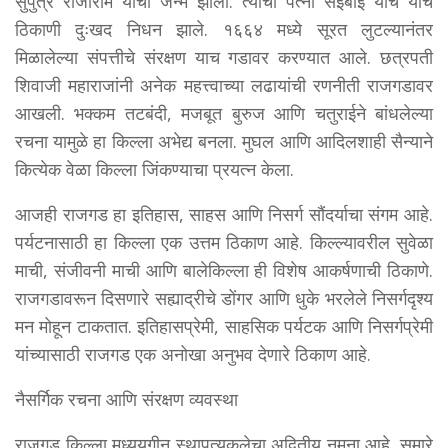
सुपुत्र राजाराम यांचा जन्म झाला. त्यांची पत्नी सईबाई यांचे याच
ठिकाणी दुःखद निधन झाले. १६६४ मध्ये सूरत लुटल्यानंतर
मिळालेल्या संपत्तीचे संरक्षण याच गडावर करण्यात आले. छत्रपती
शिवाजी महाराजांनी अनेक महत्त्वाच्या लढायांची रणनीती राजगडावर
आखली. भक्कम तटबंदी, मजबूत बुरुज आणि चतुराईने बांधलेल्या
रचना यामुळे हा किल्ला अभेद्य बनला. मुघल आणि आदिलशाही सैन्याने
कित्येक वेळा किल्ला जिंकण्याचा प्रयत्न केला.
आजही राजगड हा इतिहास, साहस आणि निसर्ग सौंदर्याचा संगम आहे.
पर्यटनासाठी हा किल्ला एक उत्तम ठिकाण आहे. किल्ल्यावरील सुवेळा
माची, संजीवनी माची आणि बालेकिल्ला ही विशेष आकर्षणाची ठिकाणे.
राजगडावरून दिसणारे सह्याद्रीचे डोंगर आणि धुके भरलेले निसर्गदृश्य
मन मोहून टाकतात. इतिहासप्रेमी, साहसिक पर्यटक आणि निसर्गप्रेमी
यांच्यासाठी राजगड एक अनोखा अनुभव देणारे ठिकाण आहे.
नैसर्गिक रचना आणि संरक्षण व्यवस्था
राजगड किल्ला मध्ययुगीन स्थापत्यकलेचा अद्वितीय नमुना आहे. सुमारे