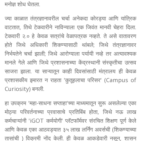
मनोज्ञ शोध घेतला.
ज्या काळात तंत्रज्ञानावरील चर्चा अनेकदा कोरड्या आणि यांत्रिक
वाटतात, तिथे टेकवारीने नाविन्याला एक जिवंत मानवी चेहरा दिला.
टेकवारी २.० हे केवळ सत्रांचे वेळापत्रक नव्हते. ते असे वातावरण
होते जिथे अधिकारी शिकण्यासाठी थांबले; जिथे तंत्रज्ञानावर
निर्भयतेने चर्चा झाली; जिथे आरोग्याला पर्यायी नव्हे तर अत्यावश्यक
मानले गेले आणि जिथे प्रशासनाच्या केंद्रस्थानी संस्कृतीचा उत्सव
साजरा झाला. या साऱ्यातून काही दिवसांसाठी मंत्रालय ही केवळ
प्रशासकीय इमारत न राहता 'कुतूहलाचा परिसर' (Campus of
Curiosity) बनली.
हा उपक्रम 'महा-साधना सप्ताहा'च्या माध्यमातून सुरू असलेल्या एका
मोठ्या परिवर्तनाच्या प्रवासाचे प्रतिबिंब होता, जिथे नऊ लाख
कर्मचाऱ्यांनी 'iGOT कर्मयोगी' प्लॅटफॉर्मवर संरचित शिक्षण पूर्ण केले
आणि केवळ एका आठवड्यात ३५ लाख लर्निंग अवर्सची (शिकण्याच्या
तासांची ) विक्रमी नोंद केली. ही केवळ आकडेवारी नसून, शासन