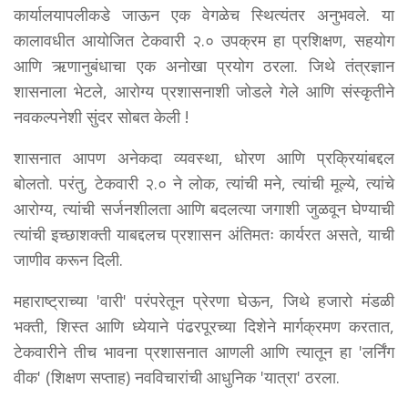
कार्यालयापलीकडे जाऊन एक वेगळेच स्थित्यंतर अनुभवले. या
कालावधीत आयोजित टेकवारी २.० उपक्रम हा प्रशिक्षण, सहयोग
आणि ऋणानुबंधाचा एक अनोखा प्रयोग ठरला. जिथे तंत्रज्ञान
शासनाला भेटले, आरोग्य प्रशासनाशी जोडले गेले आणि संस्कृतीने
नवकल्पनेशी सुंदर सोबत केली !
शासनात आपण अनेकदा व्यवस्था, धोरण आणि प्रक्रियांबद्दल
बोलतो. परंतु, टेकवारी २.० ने लोक, त्यांची मने, त्यांची मूल्ये, त्यांचे
आरोग्य, त्यांची सर्जनशीलता आणि बदलत्या जगाशी जुळवून घेण्याची
त्यांची इच्छाशक्ती याबद्दलच प्रशासन अंतिमतः कार्यरत असते, याची
जाणीव करून दिली.
महाराष्ट्राच्या 'वारी' परंपरेतून प्रेरणा घेऊन, जिथे हजारो मंडळी
भक्ती, शिस्त आणि ध्येयाने पंढरपूरच्या दिशेने मार्गक्रमण करतात,
टेकवारीने तीच भावना प्रशासनात आणली आणि त्यातून हा 'लर्निंग
वीक' (शिक्षण सप्ताह) नवविचारांची आधुनिक 'यात्रा' ठरला.