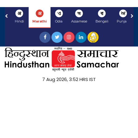
अ
अ
ଏ
অ
বা
ਅ
Hindi
Marathi
Odia
Assamese
Bengali
Punjabi
7 Aug 2026, 3:52 HRS IST