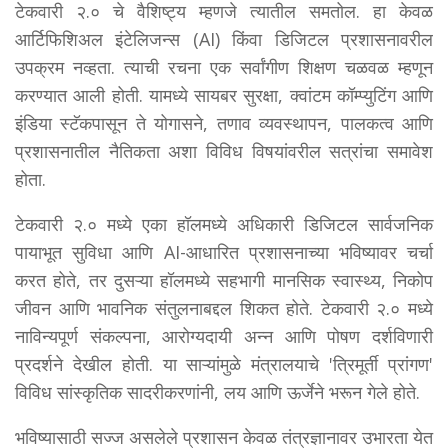
टेकवारी २.० चे वैशिष्ट्य म्हणजे त्यातील समतोल. हा केवळ
आर्टिफिशिअल इंटेलिजन्स (AI) किंवा डिजिटल प्रशासनावरील
उपक्रम नव्हता. त्याची रचना एक सर्वांगीण शिक्षण चळवळ म्हणून
करण्यात आली होती. यामध्ये सायबर सुरक्षा, क्वांटम कॉम्प्युटिंग आणि
इंडिया स्टॅकपासून ते योगासने, तणाव व्यवस्थापन, पालकत्व आणि
प्रशासनातील नैतिकता अशा विविध विषयांवरील सत्रांचा समावेश
होता.
टेकवारी २.० मध्ये एका हॉलमध्ये अधिकारी डिजिटल सार्वजनिक
पायाभूत सुविधा आणि AI-आधारित प्रशासनाच्या भविष्यावर चर्चा
करत होते, तर दुसऱ्या हॉलमध्ये सहभागी मानसिक स्वास्थ्य, निकोप
जीवन आणि भावनिक संतुलनाबद्दल शिकत होते. टेकवारी २.० मध्ये
नाविन्यपूर्ण संकल्पना, आरोग्यदायी अन्न आणि पोषण दर्शविणारी
प्रदर्शने देखील होती. या साऱ्यांमुळे मंत्रालयाचे 'त्रिमूर्ती प्रांगण'
विविध सांस्कृतिक सादरीकरणांनी, लय आणि ऊर्जेने भरून गेले होते.
भविष्यासाठी सज्ज असलेले प्रशासन केवळ तंत्रज्ञानावर उभारता येत