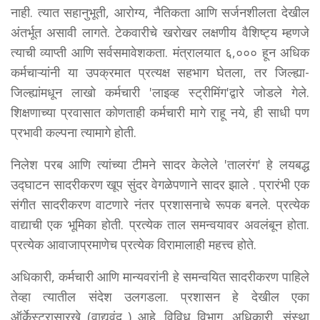
नाही. त्यात सहानुभूती, आरोग्य, नैतिकता आणि सर्जनशीलता देखील
अंतर्भूत असावी लागते. टेकवारीचे खरोखर लक्षणीय वैशिष्ट्य म्हणजे
त्याची व्याप्ती आणि सर्वसमावेशकता. मंत्रालयात ६,००० हून अधिक
कर्मचाऱ्यांनी या उपक्रमात प्रत्यक्ष सहभाग घेतला, तर जिल्ह्या-
जिल्ह्यांमधून लाखो कर्मचारी 'लाइव्ह स्ट्रीमिंग'द्वारे जोडले गेले.
शिक्षणाच्या प्रवासात कोणताही कर्मचारी मागे राहू नये, ही साधी पण
प्रभावी कल्पना त्यामागे होती.
निलेश परब आणि त्यांच्या टीमने सादर केलेले 'तालरंग' हे लयबद्ध
उद्घाटन सादरीकरण खूप सुंदर वेगळेपणाने सादर झाले . प्रारंभी एक
संगीत सादरीकरण वाटणारे नंतर प्रशासनाचे रूपक बनले. प्रत्येक
वाद्याची एक भूमिका होती. प्रत्येक ताल समन्वयावर अवलंबून होता.
प्रत्येक आवाजाप्रमाणेच प्रत्येक विरामालाही महत्त्व होते.
अधिकारी, कर्मचारी आणि मान्यवरांनी हे समन्वयित सादरीकरण पाहिले
तेव्हा त्यातील संदेश उलगडला. प्रशासन हे देखील एका
ऑर्केस्ट्रासारखे (वाद्यवृंद ) आहे. विविध विभाग, अधिकारी, संस्था