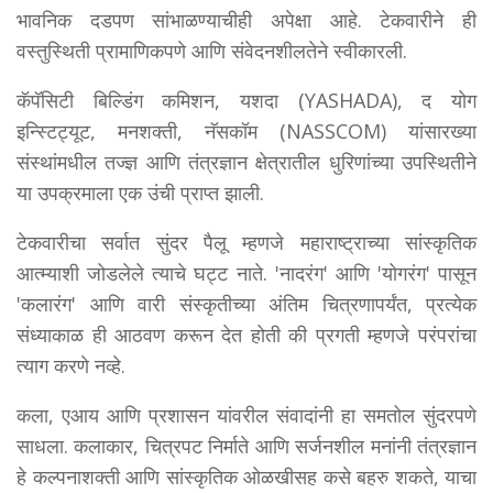
भावनिक दडपण सांभाळण्याचीही अपेक्षा आहे. टेकवारीने ही
वस्तुस्थिती प्रामाणिकपणे आणि संवेदनशीलतेने स्वीकारली.
कॅपॅसिटी बिल्डिंग कमिशन, यशदा (YASHADA), द योग
इन्स्टिट्यूट, मनशक्ती, नॅसकॉम (NASSCOM) यांसारख्या
संस्थांमधील तज्ज्ञ आणि तंत्रज्ञान क्षेत्रातील धुरिणांच्या उपस्थितीने
या उपक्रमाला एक उंची प्राप्त झाली.
टेकवारीचा सर्वात सुंदर पैलू म्हणजे महाराष्ट्राच्या सांस्कृतिक
आत्म्याशी जोडलेले त्याचे घट्ट नाते. 'नादरंग' आणि 'योगरंग' पासून
'कलारंग' आणि वारी संस्कृतीच्या अंतिम चित्रणापर्यंत, प्रत्येक
संध्याकाळ ही आठवण करून देत होती की प्रगती म्हणजे परंपरांचा
त्याग करणे नव्हे.
कला, एआय आणि प्रशासन यांवरील संवादांनी हा समतोल सुंदरपणे
साधला. कलाकार, चित्रपट निर्माते आणि सर्जनशील मनांनी तंत्रज्ञान
हे कल्पनाशक्ती आणि सांस्कृतिक ओळखीसह कसे बहरु शकते, याचा