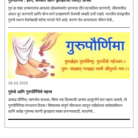
गुरुपौर्णिमा : ज्ञान, संस्कार आणि कृतज्ञतेचा पवित्र उत्सव
गुरु हा शब्द उच्चारताच आपल्या डोळ्यांसमोर ज्ञानाचा दीप प्रज्वलित करणारी, जीवनातील
अंधार दूर करणारी आणि योग्य मार्ग दाखवणारी तेजस्वी व्यक्ती उभी राहते. भारतीय संस्कृतीत
गुरुचे स्थान देवापेक्षाही श्रेष्ठ मानले गेले आहे. कारण देव आपल्याला जीवन देतो,..
28 Jul 2026
गुरूंचे आणि गुरुपौर्णिमेचे महत्त्व
आषाढ पौर्णिमा; म्‍हणजेच साधक, शिष्‍य ज्‍या दिवसाची अत्‍यंत आतुरतेने वाट पहात असतो, तो
गुरुपौर्णिमेचा मंगलमय दिवस ! शिष्‍याच्‍या संपूर्ण जीवनाला व्‍यापून राहिलेल्‍या सर्वशक्‍तीमान
आणि सर्वज्ञ गुरूंच्‍या चरणी कृतज्ञता व्‍यक्‍त करण्‍यासाठी, साधनेचे ..