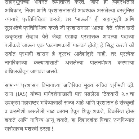
सहानुभूतीच्या भावनेत रूपांतरित करते. 'बाप' हा व्यवस्थेतील
अधिकार, नियम आणि प्रशासनासाठी आवश्यक असलेल्या वस्तुनिष्ठ
न्यायाचे प्रतिनिधित्व करतो, तर 'माऊली' ही सहानुभूती आणि
सुलभतेचे प्रतिनिधित्व करते जी प्रशासनाला 'आत्मा' देते. सेवेत खरी
उत्कृष्टता तेव्हाच येते जेव्हा एखादा प्रशासक आपल्या पदाच्या
पलीकडे जाऊन एक 'कल्याणकारी पालक' होतो; हे सिद्ध करतो की
सर्वात प्रभावी शासन हे दूरस्थ आदेशांद्वारे नाही, तर प्रत्येक
नागरिकाच्या कल्याणासाठी असलेल्या पालनपोषण करणाऱ्या
बांधिलकीतून जाणवत असते.
सामान्य प्रशासन विभागाच्या अतिरिक्त मुख्य सचिव श्रीमती व्ही.
राधा (IAS) यांच्या मार्गदर्शनाखाली पार पडलेला 'टेकवारी २.०'चा
उपक्रम महाराष्ट्र भविष्यासाठी सज्ज आहे आणि प्रशासन हे संस्कृती
व करुणेशी असलेली नाळ कायम ठेवून शिकू शकते, विकसित होऊ
शकते आणि नाविन्य आणू शकते, हा दिशादर्शक विचार रुजविण्यात
खरोखरच यशस्वी ठरला !