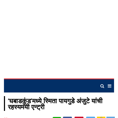
‘घबाडकुंड’मध्ये स्मिता पायगुडे अंजुटे यांची
रहस्यमयी एन्ट्री