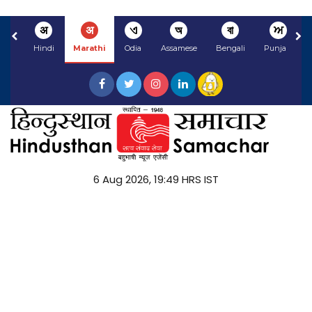
अ
अ
ଏ
অ
বা
ਅ
Hindi
Marathi
Odia
Assamese
Bengali
Punjabi
6 Aug 2026, 19:49 HRS IST