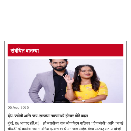
संबंधित बातम्या
06 Aug 2026
दीप-ज्योती आणि जय-शरूच्या नात्यांमध्ये होणार मोठे बदल
मुंबई, 06 ऑगस्ट (हिं.स.)। झी मराठीच्या दोन लोकप्रिय मालिका ''दीपज्योती'' आणि ''सनई
चौघडे'' प्रेक्षकांना नव्या भावनिक प्रवासावर घेऊन जात आहेत. येत्या आठवड्यात या दोन्ही