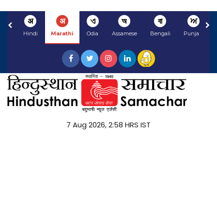
अ
अ
ଏ
অ
বা
ਅ
Hindi
Marathi
Odia
Assamese
Bengali
Punjabi
7 Aug 2026, 2:58 HRS IST