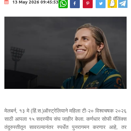
WhatsApp
13 May 2026 09:45:53
मेलबर्न, १३ मे (हिं.स.)ऑस्ट्रेलियाने महिला टी-२० विश्वचषक २०२६
साठी आपला १५ सदस्यीय संघ जाहीर केला. कर्णधार सोफी मॅलिंक्स
तंदुरुस्तीतून सावरल्यानंतर स्पर्धेत पुनरागमन करणार आहे, तर