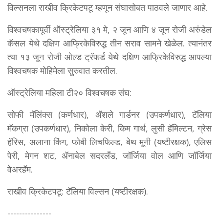
विल्सनला राखीव क्रिकेटपटू म्हणून संघासोबत पाठवले जाणार आहे.
विश्वचषकापूर्वी ऑस्ट्रेलिया ३१ मे, २ जून आणि ४ जून रोजी अरुंडेल
कॅसल येथे दक्षिण आफ्रिकेविरुद्ध तीन सराव सामने खेळेल. त्यानंतर
त्या १३ जून रोजी ओल्ड ट्रॅफर्ड येथे दक्षिण आफ्रिकेविरुद्ध आपल्या
विश्वचषक मोहिमेला सुरुवात करतील.
ऑस्ट्रेलिया महिला टी२० विश्वचषक संघ:
सोफी मॅलिंक्स (कर्णधार), ॲशले गार्डनर (उपकर्णधार), टॅलिया
मॅकग्रा (उपकर्णधार), निकोला केरी, किम गार्थ, लुसी हॅमिल्टन, ग्रेस
हॅरिस, अलाना किंग, फोबी लिचफिल्ड, बेथ मूनी (यष्टीरक्षक), एलिस
पेरी, मेगन शट, ॲनाबेल सदरलँड, जॉर्जिया वोल आणि जॉर्जिया
वेअरहॅम.
राखीव क्रिकेटपटू: टॅलिया विल्सन (यष्टीरक्षक).
---------------