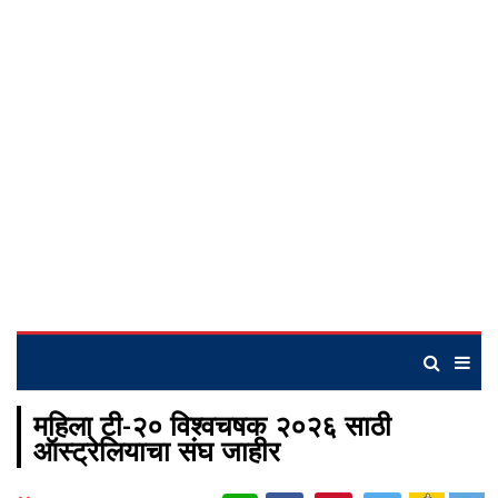
महिला टी-२० विश्वचषक २०२६ साठी
ऑस्ट्रेलियाचा संघ जाहीर