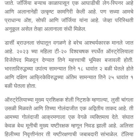
जाते. जॉर्जिया बऱ्याच काळापासून एक आघाडीची लेग-स्पिनर आहे
आणि अलानानेही उत्कृष्ट कामगिरी केली आहे. पण सध्या आमचे
प्राधान्य ॲश, सोफी आणि जॉर्जिया यांना आहे. जेव्हा परिस्थिती
अनुकूल असेल तेव्हा अलानाला संधी मिळेल.
डार्सी ब्राउनला संघातून वगळणे हे बरेच आश्चर्यकारक मानले जात
आहे. २०२३ च्या महिला टी-२० विश्वचषक स्पर्धेत ऑस्ट्रेलियाला
विजेतेपद मिळवून देण्यात तिने महत्त्वाची भूमिका बजावली होती.
भारताविरुद्धच्या उपांत्य सामन्यात तिने १८ धावांत २ बळी घेतले होते
आणि दक्षिण आफ्रिकेविरुद्धच्या अंतिम सामन्यात तिने २५ धावांत १
बळी घेतला होता.
ऑस्ट्रेलियाच्या मुख्य प्रशिक्षक शेली निट्शके म्हणाल्या, लुसी चांगला
उसळी मिळवते आणि तिच्या गोलंदाजीत एक अद्वितीय ताकद आहे. ती
आमच्या गोलंदाजी आक्रमणाला एक वेगळे व्यक्तिमत्व देते. संघात
केवळ बेथ मूनीची मुख्य यष्टीरक्षक म्हणून निवड झाली आहे. अलिसा
हिलीच्या निवृत्तीनंतर ती यष्टीरक्षणाची जबाबदारी सांभाळेल. टॅलिया