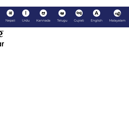
अ
ا
ಆ
ఆ
આ
A
എ
Nepali
Urdu
Kannada
Telugu
Gujrati
English
Malayalam