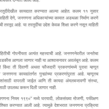
अधिकार देण्यात आला आहे.
 तरतुदीदेखील कायद्यात करण्यात आल्या आहेत. कलम ११ नुसार
ची माहिती देणे, जनगणना अधिकाऱ्यांच्या कामात अडथळा निर्माण करणे
ी तरतूद आहे. या तरतुदींचा उद्देश केवळ शिक्षा करणे नसून माहिती
हितीची गोपनीयता अत्यंत महत्त्वाची आहे. जनगणनेवरील जनतेचा
ंवा उघडकीस आणला जाणार नाही या आश्वासनावर अवलंबून आहे. कलम
िंवा ती दिवाणी अथवा फौजदारी प्रकरणांमध्ये पुरावा म्हणून
ना कायद्यांतर्गत गुन्ह्यांच्या प्रकरणांपुरता आहे. म्हणूनच
्देशांसाठी वापरली जाईल आणि ती कायदा अंमलबजावणी संस्था,
ाईसाठी उपलब्ध करून दिली जाणार नाही.
णना नियम १९९०” मध्ये घरयादी, लोकसंख्या मोजणी, पर्यवेक्षण
िश्चित करण्यात आली आहे. त्यामुळे देशभरात जनगणना प्रक्रिया