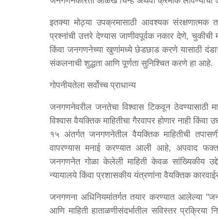
जनगणनेकरिता ओळख चिन्हे अथवा क्रमांक लावण्याचा 
इतक्या मोठ्या उपक्रमासाठी आवश्यक संरक्षणात्मक
प्रश्नांची उत्तरे देण्यास जाणीवपूर्वक नकार देणे, चुकी
किंवा जनगणनेच्या खुणांमध्ये छेडछाड करणे यासाठी दंडाच
संकलनाची शुद्धता आणि पूर्णता सुनिश्चित करणे हा आहे.
गोपनीयतेला सर्वोच्च प्राधान्य
जनगणनेवरील जनतेचा विश्वास टिकवून ठेवण्यासाठी मा
विश्वास वैयक्तिक माहितीचा गैरवापर होणार नाही कि
१५ अंतर्गत जनगणनेतील वैयक्तिक माहितीची तपासणी क
वापरण्यास मनाई करण्यात आली आहे, अपवाद फक्त जनगण
जनगणनेत गोळा केलेली माहिती केवळ सांख्यिकीय उद
न्यायालये किंवा प्रशासकीय यंत्रणांना वैयक्तिक कारव
जनगणना अधिनियमांतर्गत तयार करण्यात आलेल्या “जनग
आणि माहिती हाताळणीसंदर्भातील सविस्तर प्रक्रिया न