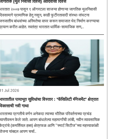
जागतिक (मूल निवासी दिवस) आदिवासी दिवस
भारतात २००७ पासून ९ ऑगस्टला साजऱ्या होणाऱ्या जागतिक मूलनिवासी
दिवसामागे प्रामाणिक हेतू नसून, काही फुटीरतावादी संस्था-संघटना
जनजातीय बांधवांच्या अस्मितेचा वापर करून समाजात भेद निर्माण करण्याचा
प्रयत्न करीत आहेत. स्वतंत्र भारतात धार्मिक-सामाजिक सण,..
31 Jul 2026
भारतातील पायाभूत सुविधांचा विस्तार : 'फॅसिलिटी मॅनेजमेंट' क्षेत्रात
विकासाची नवी गाथा
भारताच्या प्रगतीचे वर्णन अनेकदा त्याच्या भौतिक परिवर्तनाच्या प्रचंड
व्याप्तीवरून केले जाते. आपण बांधलेल्या महामार्गांची लांबी, नवीन व्यावसायिक
केंद्रांचे (कमर्शियल हब्स) क्षेत्रफळ आणि ''स्मार्ट सिटीज''च्या महत्त्वाकांक्षी
योजना यांबद्दल आपण चर्चा..