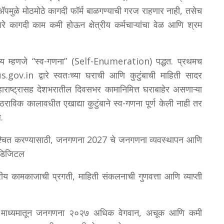
ॅपमुळे मोठमोठे कागदी फॉर्म बाळगण्याची गरज राहणार नाही, तसेच
णारे कागदी काम कमी होऊन क्षेत्रीय कर्मचाऱ्यांचा वेळ आणि श्रम
्य म्हणजे “स्व-गणना” (Self-Enumeration) पद्धत. प्रथमच
gov.in द्वारे स्वतःच्या घराची आणि कुटुंबाची माहिती सादर
राष्ट्रासह देशभरातील दिवसभर कामानिमित्त घराबाहेर असणाऱ्या
राविक कालावधीत एखाद्या कुटुंबाने स्व-गणना पूर्ण केली नाही तर
.
श्चित करण्यासाठी, जनगणना 2027 चे जनगणना व्यवस्थापन आणि
ा डिजिटल
रीय कामकाजाची प्रगती, माहिती संकलनाची गुणवत्ता आणि व्याप्ती
या माध्यमातून जनगणना २०२७ अधिक वेगवान, अचूक आणि कमी