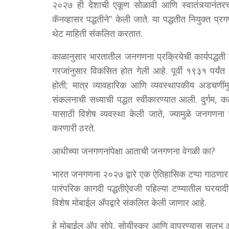
२०२७ ही देशाची एकूण सोळावी आणि स्वातंत्र्यान
कॅनव्हासर पद्धतीने” केली जाते. या पद्धतीत नियुक्त 
थेट माहिती संकलित करतात.
काळानुसार भारतातील जनगणना प्रक्रियेची कार्यपद्धत
गरजांनुसार विकसित होत गेली आहे. पूर्वी १९३१ पर्य
होती; मात्र व्यावहारिक आणि व्यवस्थापकीय अडचणींमुळे
संकलनाची सध्याची पद्धत स्वीकारण्यात आली. दुर्गम, कठीण
यासाठी विशेष व्यवस्था केली जाते, ज्यामुळे जनगणना प
करणारी ठरते.
आधीच्या जनगणनांपेक्षा आताची जनगणना वेगळी का?
भारत जनगणना २०२७ द्वारे एक ऐतिहासिक टप्पा गाठणा
पारंपरिक कागदी पद्धतीऐवजी पहिल्या टप्प्यातील 
विशेष मोबाईल अ‍ॅपद्वारे संकलित केली जाणार आहे.
हे मोबाईल अ‍ॅप सोपे, सोयीस्कर आणि वापरण्यास सुलभ