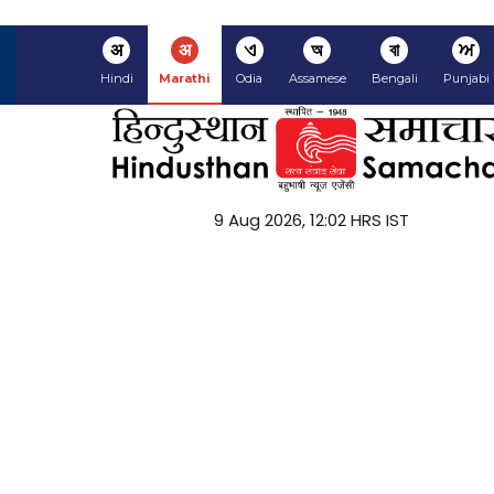
अ
अ
ଏ
অ
বা
ਅ
Hindi
Marathi
Odia
Assamese
Bengali
Punjabi
9 Aug 2026, 12:02 HRS IST