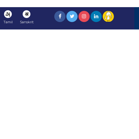
அ
अ
Tamil
Sanskrit