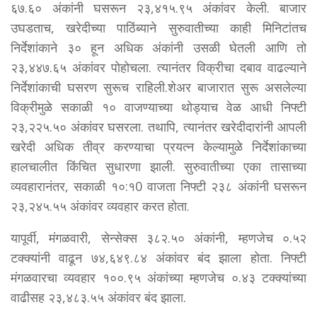
६७.६० अंकांनी घसरून २३,४१५.९५ अंकांवर केली. बाजार
उघडताच, खरेदीच्या पाठिंब्याने सुरुवातीच्या काही मिनिटांतच
निर्देशांकाने ३० हून अधिक अंकांनी उसळी घेतली आणि तो
२३,४४७.६५ अंकांवर पोहोचला. त्यानंतर विक्रीचा दबाव वाढल्याने
निर्देशांकाची घसरण सुरूच राहिली.शेअर बाजारात सुरू असलेल्या
विक्रीमुळे सकाळी १० वाजण्याच्या थोड्याच वेळ आधी निफ्टी
२३,२२५.५० अंकांवर घसरला. तथापि, त्यानंतर खरेदीदारांनी आपली
खरेदी अधिक तीव्र करण्याचा प्रयत्न केल्यामुळे निर्देशांकाच्या
हालचालीत किंचित सुधारणा झाली. सुरुवातीच्या एका तासाच्या
व्यवहारानंतर, सकाळी १०:१0 वाजता निफ्टी २३८ अंकांनी घसरून
२३,२४५.५५ अंकांवर व्यवहार करत होता.
यापूर्वी, मंगळवारी, सेन्सेक्स ३८२.५० अंकांनी, म्हणजेच ०.५२
टक्क्यांनी वाढून ७४,६४९.८४ अंकांवर बंद झाला होता. निफ्टी
मंगळवारचा व्यवहार १००.९५ अंकांच्या म्हणजेच ०.४३ टक्क्यांच्या
वाढीसह २३,४८३.५५ अंकांवर बंद झाला.