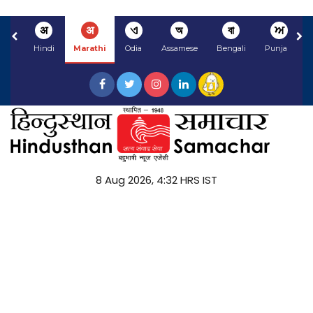
अ
अ
ଏ
অ
বা
ਅ
Hindi
Marathi
Odia
Assamese
Bengali
Punjabi
8 Aug 2026, 4:32 HRS IST