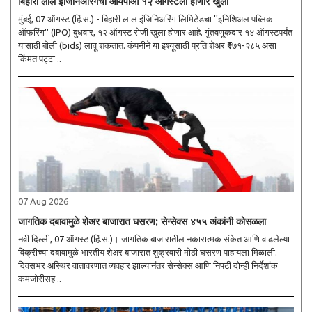
बिहारी लाल इंजिनिअरिंगचा आयपीओ १२ ऑगस्टला होणार खुला
मुंबई, 07 ऑगस्ट (हिं.स.) - बिहारी लाल इंजिनिअरिंग लिमिटेडचा ''इनिशिअल पब्लिक
ऑफरिंग'' (IPO) बुधवार, १२ ऑगस्ट रोजी खुला होणार आहे. गुंतवणूकदार १४ ऑगस्टपर्यंत
यासाठी बोली (bids) लावू शकतात. कंपनीने या इश्यूसाठी प्रति शेअर ₹२७१-२८५ असा
किंमत पट्टा ..
07 Aug 2026
जागतिक दबावामुळे शेअर बाजारात घसरण; सेन्सेक्स ४५५ अंकांनी कोसळला
नवी दिल्ली, 07 ऑगस्ट (हिं.स.)। जागतिक बाजारातील नकारात्मक संकेत आणि वाढलेल्या
विक्रीच्या दबावामुळे भारतीय शेअर बाजारात शुक्रवारी मोठी घसरण पाहायला मिळाली.
दिवसभर अस्थिर वातावरणात व्यवहार झाल्यानंतर सेन्सेक्स आणि निफ्टी दोन्ही निर्देशांक
कमजोरीसह ..