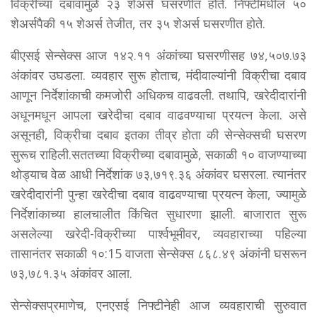
विक्रीच्या दबावामुळे २३ शेअर्स घसरणीत होते. निफ्टीमधील ५०
शेअर्सपैकी १५ शेअर्स तेजीत, तर ३५ शेअर्स घसरणीत होते.
बीएसई सेन्सेक्स आज १४२.११ अंकांच्या घसरणीसह ७४,५०७.७३
अंकांवर उघडला. व्यवहार सुरू होताच, मंदीवाल्यांनी विक्रीचा दबाव
आणून निर्देशांकाची कमजोरी अधिकच वाढवली. तथापि, खरेदीदारांनी
अधूनमधून आपला खरेदीचा दबाव वाढवण्याचा प्रयत्न केला. असे
असूनही, विक्रीचा दबाव इतका तीव्र होता की सेन्सेक्सची घसरण
सुरूच राहिली.सततच्या विक्रीच्या दबावामुळे, सकाळी १० वाजण्याच्या
थोड्याच वेळ आधी निर्देशांक ७३,७१९.३६ अंकांवर घसरला. त्यानंतर
खरेदीदारांनी पुन्हा खरेदीचा दबाव वाढवण्याचा प्रयत्न केला, ज्यामुळे
निर्देशांकाच्या हालचालीत किंचित सुधारणा झाली. बाजारात सुरू
असलेल्या खरेदी-विक्रीच्या पार्श्वभूमीवर, व्यवहाराच्या पहिल्या
तासानंतर सकाळी १०:15 वाजता सेन्सेक्स ८६८.४९ अंकांनी घसरून
७३,७८१.३५ अंकांवर आला.
सेन्सेक्सप्रमाणेच, एनएसई निफ्टीनेही आज व्यवहाराची सुरुवात