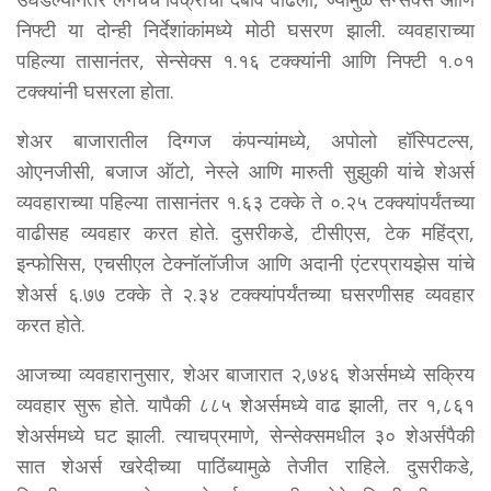
निफ्टी या दोन्ही निर्देशांकांमध्ये मोठी घसरण झाली. व्यवहाराच्या
पहिल्या तासानंतर, सेन्सेक्स १.१६ टक्क्यांनी आणि निफ्टी १.०१
टक्क्यांनी घसरला होता.
शेअर बाजारातील दिग्गज कंपन्यांमध्ये, अपोलो हॉस्पिटल्स,
ओएनजीसी, बजाज ऑटो, नेस्ले आणि मारुती सुझुकी यांचे शेअर्स
व्यवहाराच्या पहिल्या तासानंतर १.६३ टक्के ते ०.२५ टक्क्यांपर्यंतच्या
वाढीसह व्यवहार करत होते. दुसरीकडे, टीसीएस, टेक महिंद्रा,
इन्फोसिस, एचसीएल टेक्नॉलॉजीज आणि अदानी एंटरप्रायझेस यांचे
शेअर्स ६.७७ टक्के ते २.३४ टक्क्यांपर्यंतच्या घसरणीसह व्यवहार
करत होते.
आजच्या व्यवहारानुसार, शेअर बाजारात २,७४६ शेअर्समध्ये सक्रिय
व्यवहार सुरू होते. यापैकी ८८५ शेअर्समध्ये वाढ झाली, तर १,८६१
शेअर्समध्ये घट झाली. त्याचप्रमाणे, सेन्सेक्समधील ३० शेअर्सपैकी
सात शेअर्स खरेदीच्या पाठिंब्यामुळे तेजीत राहिले. दुसरीकडे,