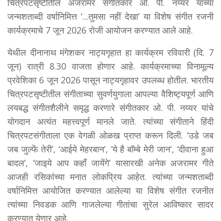
चित्रपटसृष्टीतील अजरामर संगीतकार ओ. पी. नय्यर यांच्या
जन्मशताब्दी वर्षानिमित्त ‘...तुमसा नहीं देखा’ या विशेष संगीत रजनी
कार्यक्रमाचे 7 जून 2026 रोजी आयोजन करण्यात आले आहे.
येथील दीनानाथ मंगेशकर नाट्यगृहात हा कार्यक्रम रविवारी (दि. 7
जून) रात्री 8.30 वाजता होणार आहे. कार्यक्रमाच्या विनामूल्य
प्रवेशिका 6 जून 2026 पासून नाट्यगृहावर उपलब्ध होतील. भारतीय
चित्रपटसृष्टीतील संगीताच्या सुवर्णयुगाला आपल्या वैशिष्ट्यपूर्ण आणि
लयबद्ध संगीतशैलीने समृद्ध करणारे संगीतकार ओ. पी. नय्यर यांचे
योगदान अत्यंत महत्त्वपूर्ण मानले जाते. त्यांच्या संगीताने हिंदी
चित्रपटसंगीताला एक वेगळी ओळख प्राप्त करून दिली. ‘उडे जब
जब जुल्फें तेरी’, ‘आईये मेहरबान’, ‘ये है बॉम्बे मेरी जान’, ‘दीवाना हुआ
बादल’, ‘जाइये आप कहाँ जायेंगे’ यासारखी अनेक अजरामर गीते
आजही रसिकांच्या मनात लोकप्रिय आहेत. त्यांच्या जन्मशताब्दी
वर्षानिमित्त आयोजित करण्यात आलेल्या या विशेष संगीत रजनीत
त्यांच्या निवडक आणि गाजलेल्या गीतांचा सुरेल आविष्कार सादर
करण्यात येणार आहे.