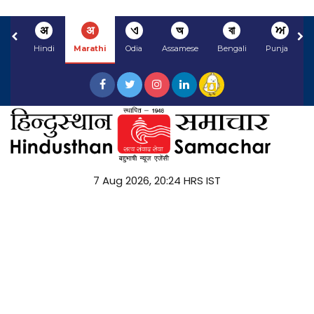
अ
अ
ଏ
অ
বা
ਅ
Hindi
Marathi
Odia
Assamese
Bengali
Punjabi
7 Aug 2026, 20:24 HRS IST