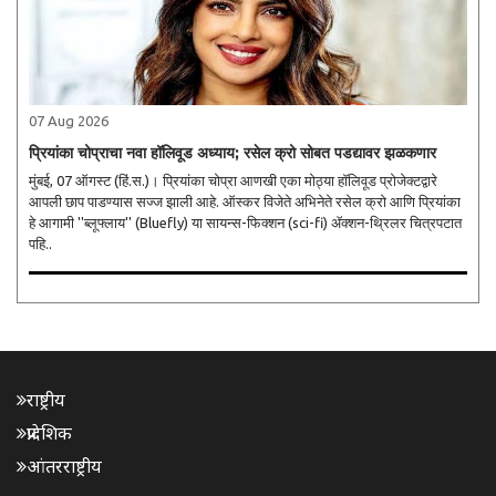
07 Aug 2026
प्रियांका चोप्राचा नवा हॉलिवूड अध्याय; रसेल क्रो सोबत पडद्यावर झळकणार
मुंबई, 07 ऑगस्ट (हिं.स.)। प्रियांका चोप्रा आणखी एका मोठ्या हॉलिवूड प्रोजेक्टद्वारे
आपली छाप पाडण्यास सज्ज झाली आहे. ऑस्कर विजेते अभिनेते रसेल क्रो आणि प्रियांका
हे आगामी ''ब्लूफ्लाय'' (Bluefly) या सायन्स-फिक्शन (sci-fi) ॲक्शन-थ्रिलर चित्रपटात
पहि..
राष्ट्रीय
प्रादेशिक
आंतरराष्ट्रीय