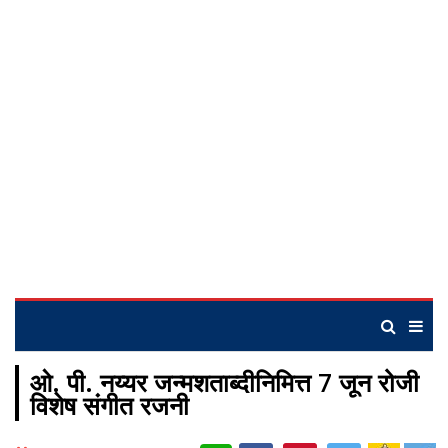
ओ. पी. नय्यर जन्मशताब्दीनिमित्त 7 जून रोजी
विशेष संगीत रजनी