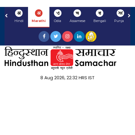
अ
अ
ଏ
অ
বা
ਅ
Hindi
Marathi
Odia
Assamese
Bengali
Punjabi
8 Aug 2026, 22:32 HRS IST