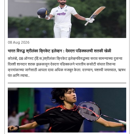
08 Aug 2026
भारत विरुद्ध श्रीलंका क्रिकेट इलेव्हन : देवदत्त पडिक्कलची शतकी खेळी
कोलंबो, 08 ऑगस्ट (हिं.स.)श्रीलंका क्रिकेट इलेव्हनविरुद्धच्या सराव सामन्याच्या दुसऱ्या
दिवशी शानदार शतक झळकावून देवदत्त पडिक्कलने भारतीय कसोटी संघात तिसऱ्या
क्रमांकाच्या जागेसाठी आपला दावा अधिक मजबूत केला. दरम्यान, यशस्वी जयस्वाल, ऋषभ
पंत आणि त्याचा..