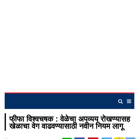
फीफा विश्वचषक : वेळेचा अपव्यय रोखण्यासह
खेळाचा वेग वाढवण्यासाठी नवीन नियम लागू