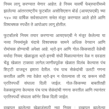
नियम लागू करण्यात येणार आहेत. हे नियम यावर्षी फेब्रुवारीमध्ये
झालेल्या आंतरराष्ट्रीय फुटबॉल असोसिएशन बोर्ड (आयएफएबी) च्या
१४० व्या वार्षिक सर्वसाधारण सभेत मंजूर करण्यात आले होते आणि
विश्वचषक स्पर्धेत ते आपोआप लागू होतील.
फुटबॉलचे नियम तयार करणाऱ्या आयएफएबी ने मंजूर केलेल्या या
नव्या नियमांमुळे यंदाचे विश्वचषक सामने अधिक वेगवान आणि
रोमांचक होण्याची अपेक्षा आहे. थ्रो-इन आणि गोल-किकसाठी वेळेची
मर्यादा नियम: खेळाडूला थ्रो-इनची संधी मिळाल्यानंतर वेळ न दवडता
चेंडू खेळात टाकावा लागेल.जाणीवपूर्वक खेळात विलंब केल्यास पंच
शिट्टी वाजवून इशारा देतील. पंच पाच सेकंदांची उलटी गणना
करतील आणि त्या वेळेत थ्रो-इन न घेतल्यास तो रद्द करून संधी
प्रतिस्पर्धी संघाला दिली जाईल. गोल-किकच्या बाबतीतही
वेळकाढूपणा केल्यास पंच पाच सेकंदांची गणना करतील आणि त्यानंतर
प्रतिस्पर्धी संघाला कॉर्नर किक दिली जाईल.
दुखापत झालेल्या खेळाडूंसाठी नवा नियम : दुखापत झालेल्या