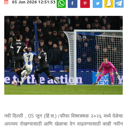
WhatsApp
05 Jun 2026 12:51:53
नवी दिल्ली , 05 जून (हिं.स.)।फीफा विश्वचषक २०२६ मध्ये वेळेचा
अपव्यय रोखण्यासाठी आणि खेळाचा वेग वाढवण्यासाठी काही नवीन