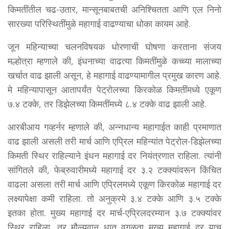
किमतींतील चढ-उतार, मान्सूनबाबतची अनिश्चितता आणि एल निनो
सारख्या परिस्थितींमुळे महागाई वाढण्याचा धोका कायम आहे.
जून महिन्याच्या चलनविषयक धोरणाची घोषणा करताना संजय
मल्होत्रा म्हणाले की, इंधनाच्या वाढत्या किमतींमुळे कच्च्या मालाच्या
खर्चात वाढ झाली असून, हे महागाई वाढण्यामागील प्रमुख कारण आहे.
मे महिन्यापासून आतापर्यंत पेट्रोलच्या किरकोळ किमतींमध्ये एकूण
७.४ टक्के, तर डिझेलच्या किमतींमध्ये ८.४ टक्के वाढ झाली आहे.
आरबीआय गव्हर्नर म्हणाले की, अन्नधान्य महागाईत काही प्रमाणात
वाढ झाली असली तरी मार्च आणि एप्रिल महिन्यांत पेट्रोल-डिझेलच्या
किमती स्थिर राहिल्याने इंधन महागाई दर नियंत्रणात राहिला. त्यांनी
सांगितले की, फेब्रुवारीमध्ये महागाई दर ३.२ टक्क्यांवरून किंचित
वाढला असला तरी मार्च आणि एप्रिलमध्ये एकूण किरकोळ महागाई दर
लक्ष्यापेक्षा कमी राहिला. तो अनुक्रमे ३.४ टक्के आणि ३.५ टक्के
इतका होता. मुख्य महागाई दर मार्च-एप्रिलदरम्यान ३.७ टक्क्यांवर
स्थिर राहिला. तर मौल्यवान धातू वगळता मुख्य महागाई दर याच