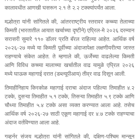
कालावधीत आणखी घसरून २.१ ते २.२ टक्क्यांपर्यंत आला.
मल्होत्रा यांनी सांगितले की, आंतरराष्ट्रीय स्तरावर कच्च्या तेलाच्या
किमती (भारतातील आयात खर्चाच्या दृष्टीने) एप्रिल-मे २०२६ दरम्यान
सरासरी सुमारे ११० डॉलर प्रति बॅरल राहिल्या आहेत. आर्थिक वर्ष
२०२६-२७ मध्ये या किमती पूर्वीच्या अंदाजापेक्षा लक्षणीयरीत्या जास्त
राहण्याचे संकेत आहेत. ते म्हणाले की, ऊर्जेच्या वाढलेल्या किमती
आणि विविध कच्च्या मालाच्या खर्चातील वाढ यामुळे एप्रिल २०२६
मध्ये घाऊक महागाई दरात (डब्ल्यूपीआय) तीव्र वाढ दिसून आली.
तिमाहीनिहाय किरकोळ महागाई दराचा अंदाज पहिल्या तिमाहीत ४.२
टक्के, दुसऱ्या तिमाहीत ५.१ टक्के, तिसऱ्या तिमाहीत ५.९ टक्के आणि
चौथ्या तिमाहीत ५.४ टक्के असा व्यक्त करण्यात आला आहे. तसेच
आर्थिक वर्ष २०२६-२७ साठी एकूण महागाई दर ४.७ टक्के राहण्याचा
अंदाज वर्तविण्यात आला आहे.
गव्हर्नर संजय मल्होत्रा यांनी सांगितले की, दक्षिण-पश्चिम मान्सून