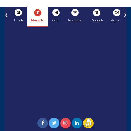
अ
अ
ଏ
অ
বা
ਅ
Hindi
Marathi
Odia
Assamese
Bengali
Punjabi