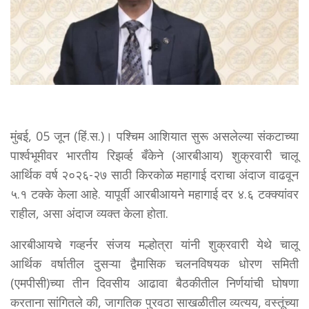
मुंबई, 05 जून (हिं.स.)। पश्चिम आशियात सुरू असलेल्या संकटाच्या
पार्श्वभूमीवर भारतीय रिझर्व्ह बँकेने (आरबीआय) शुक्रवारी चालू
आर्थिक वर्ष २०२६-२७ साठी किरकोळ महागाई दराचा अंदाज वाढवून
५.१ टक्के केला आहे. यापूर्वी आरबीआयने महागाई दर ४.६ टक्क्यांवर
राहील, असा अंदाज व्यक्त केला होता.
आरबीआयचे गव्हर्नर संजय मल्होत्रा यांनी शुक्रवारी येथे चालू
आर्थिक वर्षातील दुसऱ्या द्वैमासिक चलनविषयक धोरण समिती
(एमपीसी)च्या तीन दिवसीय आढावा बैठकीतील निर्णयांची घोषणा
करताना सांगितले की, जागतिक पुरवठा साखळीतील व्यत्यय, वस्तूंच्या