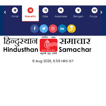
अ
अ
ଏ
অ
বা
ਅ
Hindi
Marathi
Odia
Assamese
Bengali
Punjabi
8 Aug 2026, 6:59 HRS IST