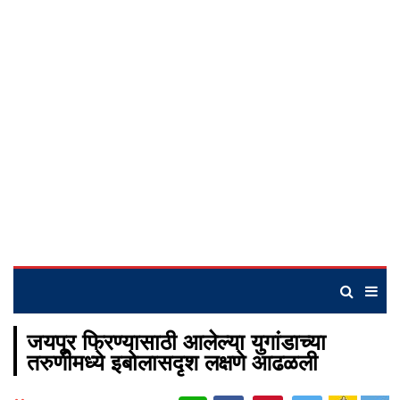
जयपूर फिरण्यासाठी आलेल्या युगांडाच्या
तरुणीमध्ये इबोलासदृश लक्षणे आढळली