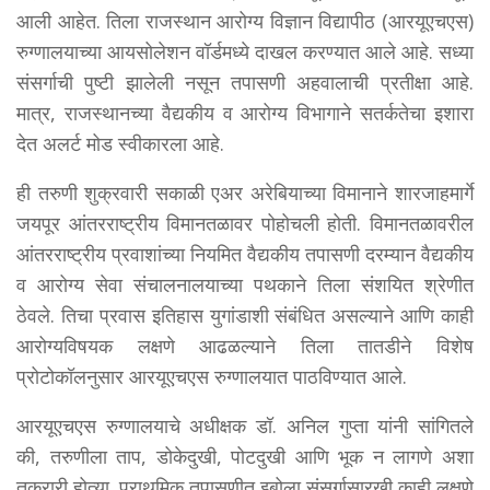
आली आहेत. तिला राजस्थान आरोग्य विज्ञान विद्यापीठ (आरयूएचएस)
रुग्णालयाच्या आयसोलेशन वॉर्डमध्ये दाखल करण्यात आले आहे. सध्या
संसर्गाची पुष्टी झालेली नसून तपासणी अहवालाची प्रतीक्षा आहे.
मात्र, राजस्थानच्या वैद्यकीय व आरोग्य विभागाने सतर्कतेचा इशारा
देत अलर्ट मोड स्वीकारला आहे.
ही तरुणी शुक्रवारी सकाळी एअर अरेबियाच्या विमानाने शारजाहमार्गे
जयपूर आंतरराष्ट्रीय विमानतळावर पोहोचली होती. विमानतळावरील
आंतरराष्ट्रीय प्रवाशांच्या नियमित वैद्यकीय तपासणी दरम्यान वैद्यकीय
व आरोग्य सेवा संचालनालयाच्या पथकाने तिला संशयित श्रेणीत
ठेवले. तिचा प्रवास इतिहास युगांडाशी संबंधित असल्याने आणि काही
आरोग्यविषयक लक्षणे आढळल्याने तिला तातडीने विशेष
प्रोटोकॉलनुसार आरयूएचएस रुग्णालयात पाठविण्यात आले.
आरयूएचएस रुग्णालयाचे अधीक्षक डॉ. अनिल गुप्ता यांनी सांगितले
की, तरुणीला ताप, डोकेदुखी, पोटदुखी आणि भूक न लागणे अशा
तक्रारी होत्या. प्राथमिक तपासणीत इबोला संसर्गासारखी काही लक्षणे