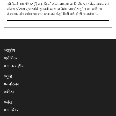
नवी दिल्ली, 08 ऑगस्ट (हिं.स.) : दिल्ली उच्च न्यायालयाच्या विनंतीवरून सर्वोच्च न्यायालयाने
कोळसा घोटाळा प्रकरणांची सुनावणी करणाऱ्या विशेष न्यायाधीश सुनैना शर्मा आणि न्या.
धीरज मोर यांना त्यांच्या पदावरून हटवण्यास मंजुरी दिली आहे. दोन्ही न्यायाधीशांन..
राष्ट्रीय
प्रादेशिक
आंतरराष्ट्रीय
गुन्हे
मनोरंजन
क्रीडा
लेख
आर्थिक