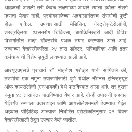
आढळली असली तरी केवळ लक्षणांच्या आधारे त्याला इबोला संसर्ग
म्हणता येणार नाही. प्रयोगशाळेच्या अहवालानंतरच संसर्गाची पुष्टी
होऊ शकेल. उपचारासाठी मेडिसिन, गॅस्ट्रोएन्टेरोलॉजी,
शस्त्रक्रिया, श्वसनरोग चिकित्सा, बायोकेमिस्ट्री आदी विविध
विभागांतील तज्ज्ञ डॉक्टरांचे पथक तयार करण्यात आले आहे.
रुग्णाच्या देखरेखीकरिता २४ तास डॉक्टर, परिचारिका आणि इतर
कर्मचाऱ्यांची विशेष ड्युटी लावण्यात आली आहे.
आरयूएचएसचे प्राचार्य डॉ. मोहनीश ग्रोव्हर यांनी सांगितले की,
तरुणीचा एक नमुना तपासणीसाठी पुणे येथील नॅशनल इन्स्टिट्यूट
ऑफ व्हायरॉलॉजी (एनआयव्ही) येथे पाठविण्यात आला आहे, तर दुसरा
नमुना ४८ तासांनंतर पाठविण्यात येणार आहे. दोन्ही तपासणी अहवाल
येईपर्यंत रुग्णाला क्वारंटाइन आणि आयसोलेशनमध्ये ठेवण्यात येईल.
अहवाल पॉझिटिव्ह आल्यास निर्धारित प्रोटोकॉलनुसार २१ दिवस
देखरेखीखाली ठेवून उपचार केले जातील.