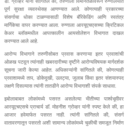
डॉ. ग्रोव्हर यांनी सांगितले की, तरुणीला विमानतळावरून रुग्णालयात
पूर्ण सुरक्षा व्यवस्थेसह आणण्यात आले. कोणत्याही प्रकारच्या
संसर्गाचा धोका टाळण्यासाठी विशेष बॅरिकेडिंग आणि स्वतंत्र
मार्गिकेचा वापर करण्यात आला. रुग्णाला आरयूएचएसच्या क्रिटिकल
केअर ब्लॉकमधील आपत्कालीन आयसोलेशन विभागात दाखल
करण्यात आले आहे.
आरोग्य विभागाने तरुणीसोबत प्रवास करणाऱ्या इतर प्रवाशांची
ओळख पटवून त्यांनाही खबरदारीच्या दृष्टीने आरोग्यविषयक मार्गदर्शक
सूचना जारी केल्या आहेत. अधिकाऱ्यांनी सांगितले की, कोणत्याही
प्रवाशामध्ये ताप, डोकेदुखी, उलट्या, जुलाब किंवा इतर संशयास्पद
लक्षणे दिसल्यास त्यांनी तातडीने आरोग्य विभागाशी संपर्क साधावा.
इबोलाबाबत लोकांमध्ये पसरत असलेल्या भीतीच्या पार्श्वभूमीवर
आरयूएचएसचे प्राचार्य डॉ. मोहनीश ग्रोव्हर यांनी स्पष्ट केले की, हा
आजार हवेमार्फत पसरत नाही. त्यांनी सांगितले की, संसर्ग
वातावरणातून पसरतो अशी सामान्य लोकांमध्ये चुकीची समजूत निर्माण