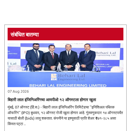
संबंधित बातम्या
07 Aug 2026
बिहारी लाल इंजिनिअरिंगचा आयपीओ १२ ऑगस्टला होणार खुला
मुंबई, 07 ऑगस्ट (हिं.स.) - बिहारी लाल इंजिनिअरिंग लिमिटेडचा ''इनिशिअल पब्लिक
ऑफरिंग'' (IPO) बुधवार, १२ ऑगस्ट रोजी खुला होणार आहे. गुंतवणूकदार १४ ऑगस्टपर्यंत
यासाठी बोली (bids) लावू शकतात. कंपनीने या इश्यूसाठी प्रति शेअर ₹२७१-२८५ असा
किंमत पट्टा ..