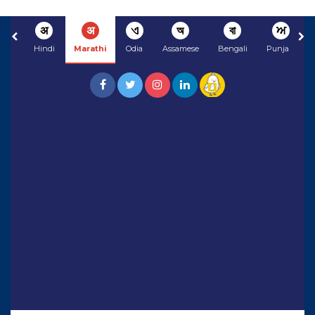
अ
अ
ଏ
অ
বা
ਅ
Hindi
Marathi
Odia
Assamese
Bengali
Punjabi