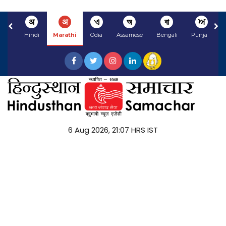
अ
अ
ଏ
অ
বা
ਅ
Hindi
Marathi
Odia
Assamese
Bengali
Punjabi
6 Aug 2026, 21:07 HRS IST