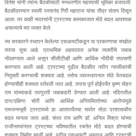
दिनेश यांनी त्यांना बैठकीसाठी मनधरणीत महत्त्वाची भूमिका बजावली.
बैठकीदरम्यान स्वामी परमानंद गिरी महाराज यांचा तीव्र संताप दिसून
आला. तर काही सदस्यांनी ट्रस्टच्या कामकाजात मोठे बदल आवश्यक
असल्याचे मत व्यक्त केले.
ज्य सरकारने स्थापन केलेल्या एसआयटीकडून या प्रकरणाचा सखोल
तपास सुरू आहे. प्राथमिक अहवालात अनेक व्यक्तींचे जबाब
नोंदवण्यात आले असून सीसीटीव्ही आणि आर्थिक नोंदींची तपासणी
करण्यात आली आहे. ट्रस्टच्या पुढील बैठकीत नवीन न्यासीकांची
नियुक्ती करण्याची शक्यता आहे. तसेच व्यवस्थापनात मोठे फेरबदल
होण्याचीही शक्यता वर्तवली जात आहे. तपास पूर्ण होईपर्यंत कृष्ण मोहन
राम यांच्याकडे तात्पुरती जबाबदारी देण्यात आली आहे. मंदिरातील
दान/दक्षिणा चोरी आणि आर्थिक अनियमिततेच्या आरोपांमुळे
रामजन्मभूमी ट्रस्टमध्ये हा आतापर्यंतचा सर्वात मोठा प्रशासकीय
बदल मानला जात आहे. चंपत राय आणि डॉ. अनिल मिश्रा यांच्या
राजीनाम्यांनंतर ट्रस्टच्या भविष्यातील रचनेत मोठे बदल होण्याची
शक्यता निर्माण झाली आहे. पुढील एसआयटी अहवाल आणि ट्रस्टची