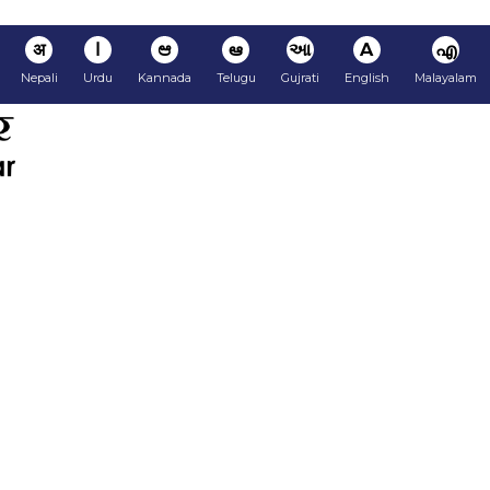
अ
ا
ಆ
ఆ
આ
A
എ
Nepali
Urdu
Kannada
Telugu
Gujrati
English
Malayalam