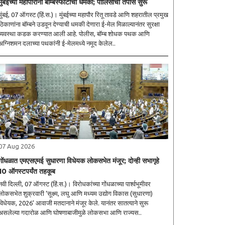
मुंबईच्या महापौरांना बॉम्बस्फोटाची धमकी; पोलिसांचा तपास सुरू
मुंबई, 07 ऑगस्ट (हिं.स.)। मुंबईच्या महापौर रितू तावडे आणि शहरातील प्रमुख
ठिकाणांना बॉम्बने उडवून देण्याची धमकी देणारा ई-मेल मिळाल्यानंतर सुरक्षा
व्यवस्था कडक करण्यात आली आहे. पोलीस, बॉम्ब शोधक पथक आणि
अग्निशमन दलाच्या पथकांनी ई-मेलमध्ये नमूद केलेल..
07 Aug 2026
गोंधळात एमएसएमई सुधारणा विधेयक लोकसभेत मंजूर; दोन्ही सभागृहे
10 ऑगस्टपर्यंत तहकूब
नवी दिल्ली, 07 ऑगस्ट (हिं.स.)। विरोधकांच्या गोंधळाच्या पार्श्वभूमीवर
लोकसभेत शुक्रवारी ‘सूक्ष्म, लघु आणि मध्यम उद्योग विकास (सुधारणा)
विधेयक, 2026’ आवाजी मतदानाने मंजूर केले. यानंतर सातत्याने सुरू
असलेल्या गदारोळ आणि घोषणाबाजीमुळे लोकसभा आणि राज्यस..