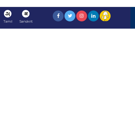
அ
अ
Tamil
Sanskrit