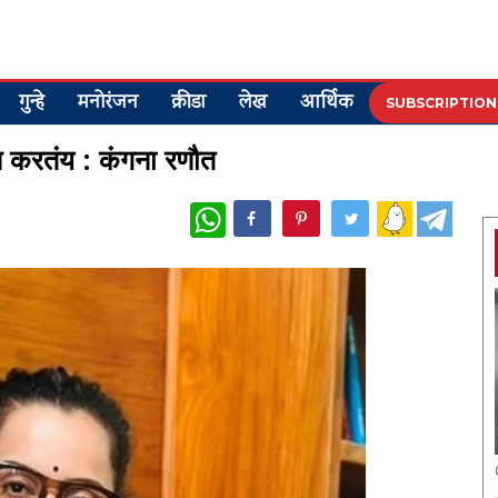
गुन्हे
मनोरंजन
क्रीडा
लेख
आर्थिक
SUBSCRIPTION
रण करतंय : कंगना रणौत
WhatsApp