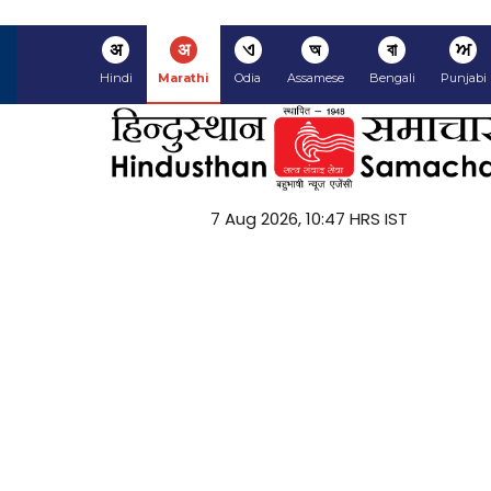
अ
अ
ଏ
অ
বা
ਅ
Hindi
Marathi
Odia
Assamese
Bengali
Punjabi
7 Aug 2026, 10:47 HRS IST