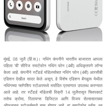
मुंबई, 08 जुलै (हिं.स.)। नथिंग कंपनीने भारतीय बाजारात आपला
पहिला ‘बी’ सीरिज स्मार्टफोन नथिंग फोन (4बी) अधिकृतपणे लॉन्च
केला आहे. कंपनीने स्टँडर्ड मॉडेलसोबत नथिंग फोन (4बी) आरसीबी
एडिशन देखील सादर केले असून, हे विशेष एडिशन बेंगळुरू येथील
नथिंगच्या फ्लॅगशिप स्टोअरमध्ये मर्यादित प्रमाणात उपलब्ध करण्यात
आले आहे. तर स्टँडर्ड मॉडेलची विक्री 14 जुलैपासून फ्लिपकार्ट
तसेच क्रोमा, रिलायन्स डिजिटल आणि विजय सेल्ससारख्या
ऑफलाइन स्टोअर्समध्ये सुरू होणार आहे. हा स्मार्टफोन ब्लॅक, ब्लू