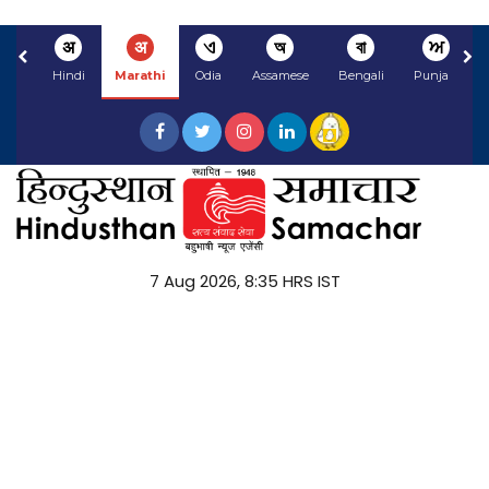
अ
अ
ଏ
অ
বা
ਅ
Hindi
Marathi
Odia
Assamese
Bengali
Punjabi
7 Aug 2026, 8:35 HRS IST