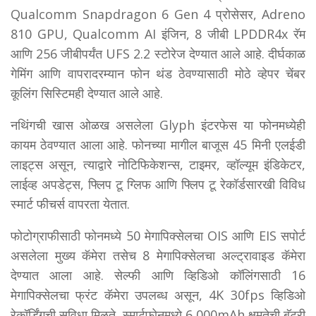
Qualcomm Snapdragon 6 Gen 4 प्रोसेसर, Adreno
810 GPU, Qualcomm AI इंजिन, 8 जीबी LPDDR4x रॅम
आणि 256 जीबीपर्यंत UFS 2.2 स्टोरेज देण्यात आले आहे. दीर्घकाळ
गेमिंग आणि वापरादरम्यान फोन थंड ठेवण्यासाठी मोठे व्हेपर चेंबर
कूलिंग सिस्टिमही देण्यात आले आहे.
नथिंगची खास ओळख असलेला Glyph इंटरफेस या फोनमध्येही
कायम ठेवण्यात आला आहे. फोनच्या मागील बाजूस 45 मिनी एलईडी
लाइट्स असून, त्याद्वारे नोटिफिकेशन्स, टाइमर, व्हॉल्यूम इंडिकेटर,
लाईव्ह अपडेट्स, फ्लिप टू ग्लिफ आणि फ्लिप टू रेकॉर्डसारखी विविध
स्मार्ट फीचर्स वापरता येतात.
फोटोग्राफीसाठी फोनमध्ये 50 मेगापिक्सेलचा OIS आणि EIS सपोर्ट
असलेला मुख्य कॅमेरा तसेच 8 मेगापिक्सेलचा अल्ट्रावाइड कॅमेरा
देण्यात आला आहे. सेल्फी आणि व्हिडिओ कॉलिंगसाठी 16
मेगापिक्सेलचा फ्रंट कॅमेरा उपलब्ध असून, 4K 30fps व्हिडिओ
रेकॉर्डिंगची सुविधा मिळते. स्मार्टफोनमध्ये 6,000mAh क्षमतेची बॅटरी