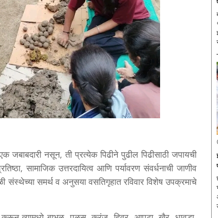
ब
वळ एक जबाबदारी नसून, ती प्रत्येक पिढीने पुढील पिढीसाठी जपायची
ाची प्रतिष्ठा, सामाजिक उत्तरदायित्व आणि पर्यावरण संवर्धनाची जाणीव
छ
रोळी संस्थेच्या समर्थ व अनुसया वसतिगृहात रविवार विशेष उपक्रमाचे
अ
तयार करून त्यामध्ये बाभूळ, पळस, करंज, हिवर, आपटा, खैर, धावडा,