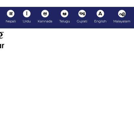
अ
ا
ಆ
ఆ
આ
A
എ
Nepali
Urdu
Kannada
Telugu
Gujrati
English
Malayalam