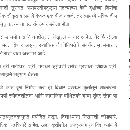
ुसंगत, पर्यावरणीयदृष्ट्या महत्त्वाच्या देशी वृक्षांच्या बियांचा
क सीड्स बॉलमध्ये केवळ एक बीज नव्हते, तर त्यामध्ये भविष्यातील
ृद्ध करण्याचा दृढ संकल्प दडलेला होता.
साड जमीन आणि वनक्षेत्रात विखुरले जाणार आहेत. नैसर्गिकरीत्या
ास मदत होणार असून, स्थानिक जैवविविधतेचे संवर्धन, मृदसंधारण,
 मोलाचा वाटा असणार आहे.
ता हरी नागेश्वर, श्री. गंगाधर सूर्यवंशी तसेच प्रशाला शिक्षक श्री.
त उत्साहाने सहभाग घेतला.
ल
पलीकडे जात वृक्ष निर्माण करा हा विचार प्रत्यक्ष कृतीतून साकारला.
ाविषयी संवेदनशीलता आणि सामाजिक बांधिलकी यांचा सुंदर संगम या
यपुस्तकापुरते मर्यादित नसून, विद्यार्थ्यांना निसर्गाशी जोडणारे,
 घडविणारे आहेत. अशा कृतीशील उपक्रमांमधून विद्यार्थ्यांमध्ये