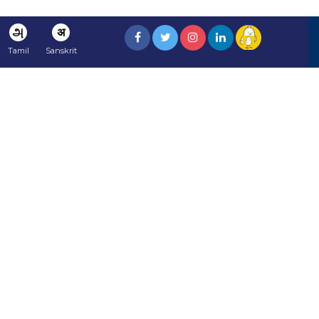
அ
अ
Tamil
Sanskrit