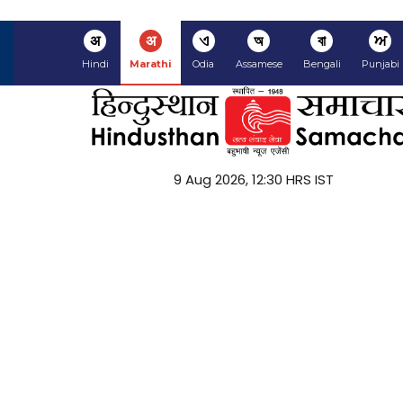
अ
अ
ଏ
অ
বা
ਅ
Hindi
Marathi
Odia
Assamese
Bengali
Punjabi
9 Aug 2026, 12:30 HRS IST