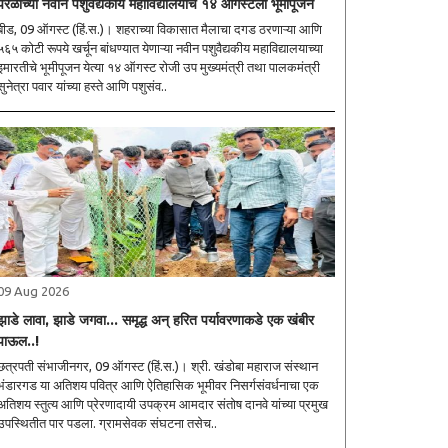
परळीच्या नवीन पशुवैद्यकीय महाविद्यालयाचे १४ ऑगस्टला भूमीपूजन
ीड, 09 ऑगस्ट (हिं.स.)। शहराच्या विकासात मैलाचा दगड ठरणाऱ्या आणि
५६५ कोटी रूपये खर्चून बांधण्यात येणाऱ्या नवीन पशुवैद्यकीय महाविद्यालयाच्या
इमारतीचे भूमीपूजन येत्या १४ ऑगस्ट रोजी उप मुख्यमंत्री तथा पालकमंत्री
सुनेत्रा पवार यांच्या हस्ते आणि पशुसंव..
09 Aug 2026
झाडे लावा, झाडे जगवा... समृद्ध अन् हरित पर्यावरणाकडे एक खंबीर
पाऊल..!
त्रपती संभाजीनगर, 09 ऑगस्ट (हिं.स.)। श्री. खंडोबा महाराज संस्थान
भंडारगड या अतिशय पवित्र आणि ऐतिहासिक भूमीवर निसर्गसंवर्धनाचा एक
तिशय स्तुत्य आणि प्रेरणादायी उपक्रम आमदार संतोष दानवे यांच्या प्रमुख
उपस्थितीत पार पडला. ग्रामसेवक संघटना तसेच..