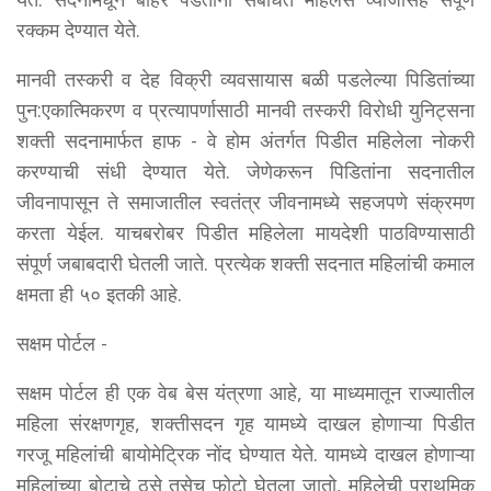
रक्कम देण्यात येते.
मानवी तस्करी व देह विक्री व्यवसायास बळी पडलेल्या पिडितांच्या
पुन:एकात्मिकरण व प्रत्यापर्णासाठी मानवी तस्करी विरोधी युनिट्सना
शक्ती सदनामार्फत हाफ - वे होम अंतर्गत पिडीत महिलेला नोकरी
करण्याची संधी देण्यात येते. जेणेकरून पिडितांना सदनातील
जीवनापासून ते समाजातील स्वतंत्र जीवनामध्ये सहजपणे संक्रमण
करता येईल. याचबरोबर पिडीत महिलेला मायदेशी पाठविण्यासाठी
संपूर्ण जबाबदारी घेतली जाते. प्रत्येक शक्ती सदनात महिलांची कमाल
क्षमता ही ५० इतकी आहे.
सक्षम पोर्टल -
सक्षम पोर्टल ही एक वेब बेस यंत्रणा आहे, या माध्यमातून राज्यातील
महिला संरक्षणगृह, शक्तीसदन गृह यामध्ये दाखल होणाऱ्या पिडीत
गरजू महिलांची बायोमेट्रिक नोंद घेण्यात येते. यामध्ये दाखल होणाऱ्या
महिलांच्या बोटाचे ठसे तसेच फोटो घेतला जातो, महिलेची प्राथमिक