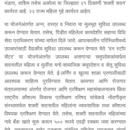
भंडारा, वाशिम तसेच अकोला या जिल्ह्यात २१ ठिकाणी ‘शक्ती सदन’
कार्यरत आहे. २२ राज्य महिला गृहे कार्यरत आहेत.
या योजनेअंतर्गत अन्न, वस्त्र व निवारा या मुलभूत सुविधा उपलब्ध
करून देण्यात येतात. तसेच, पिडीत महिलेला कायदेशीर सहाय्य विधि
सेवा प्राधिकरण यांच्या मार्फत दिले जाते. आपत्कालीन परिस्थितीमध्ये
उपचारांसाठी वैद्यकीय सुविधा उपलब्ध करून देण्यात येते. ‘वन स्टॉप
सेंटर’ या योजनेअंतर्गत उपलब्ध असणाऱ्या समुपदेशकांमार्फत
सदनातील महिला व मुलींना मनो-सामाजिक समुपदेशन व सेतू सुविधा
उपलब्ध करून देण्यात येते. ई-लर्निंग व खुल्या शाळा प्रणालीसाठी
आवश्यक साहित्य पुरविण्यात येतात. कामगार आणि रोजगार
मंत्रालयाच्या अंतर्गत रोजगार आणि प्रशिक्षण महासंचालनालय किंवा
राष्ट्रीय कौशल्य विकास प्रशिक्षण परिषद यांचेकडे नोंदणीकृत
संस्थामार्फत शक्ती सदनातील महिलांना व्यावसायिक तथा कौशल्य
विषयक प्रशिक्षण देण्यात येते. तसेच, शक्ती सदनातील महिलांच्या
नावे बँक खाते सुरू करून ५०० रूपये एवढी रक्कम जमा करण्यात
येते. सदनामधून बाहेर पडताना संबंधित महिलेस व्याजासह संपूर्ण