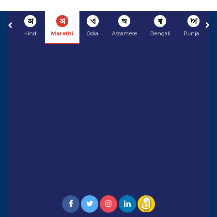
अ
अ
ଏ
অ
বা
ਅ
Hindi
Marathi
Odia
Assamese
Bengali
Punjabi