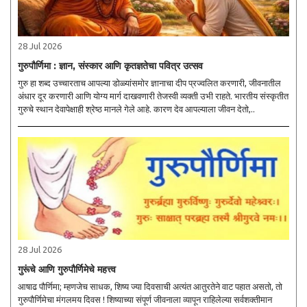
28 Jul 2026
गुरुपौर्णिमा : ज्ञान, संस्कार आणि कृतज्ञतेचा पवित्र उत्सव
गुरु हा शब्द उच्चारताच आपल्या डोळ्यांसमोर ज्ञानाचा दीप प्रज्वलित करणारी, जीवनातील
अंधार दूर करणारी आणि योग्य मार्ग दाखवणारी तेजस्वी व्यक्ती उभी राहते. भारतीय संस्कृतीत
गुरुचे स्थान देवापेक्षाही श्रेष्ठ मानले गेले आहे. कारण देव आपल्याला जीवन देतो,..
28 Jul 2026
गुरूंचे आणि गुरुपौर्णिमेचे महत्त्व
आषाढ पौर्णिमा; म्‍हणजेच साधक, शिष्‍य ज्‍या दिवसाची अत्‍यंत आतुरतेने वाट पहात असतो, तो
गुरुपौर्णिमेचा मंगलमय दिवस ! शिष्‍याच्‍या संपूर्ण जीवनाला व्‍यापून राहिलेल्‍या सर्वशक्‍तीमान