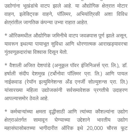
उद्योगांना भूखंडांचे वाटप झाले आहे. या औद्योगिक क्षेत्रात मोटार
वाहन, इलेक्ट्रिक वाहने, पॉलिमर, अभियांत्रिकी अशा विविध
क्षेत्रांतील जागतिक कंपन्या उभ्या राहात आहेत.
* ऑरिकमधील औद्योगिक जमिनीचे वाटप जवळपास पूर्ण झाले असून,
यावरून इथल्या पायाभूत सुविधा आणि धोरणात्मक आराखड्यावरचा
गुंतवणूकदारांचा विश्वास दिसून येतो.
* वैशाली अजित देशपांडे (अनुकूल पॉवर इंजिनिअर्स प्रा. लि.), डॉ.
हर्षाली संदीप देशमुख (टर्बोनोवा पॉलिमर प्रा. लि.) आणि पायल
नाईकवाड (रेयॉन इल्युमिनेशन्स अँड एनर्जी सोल्युशन्स प्रा. लि.)
यांसारख्या महिला उद्योजकांनी सर्वसमावेशक प्रगतीचे उदाहरण
आपल्यासमोर ठेवले आहे.
* कर्मचाऱ्यांच्या क्षमता वृद्धीसाठी आणि त्यांच्या कौशल्यांना उद्योग
क्षेत्राअंतर्गत सामावून घेण्याच्या उद्देशाने भारतीय उद्योग
महासंघासोबतच्या भागीदारीत ऑरिक इथे 20,000 चौरस फूट