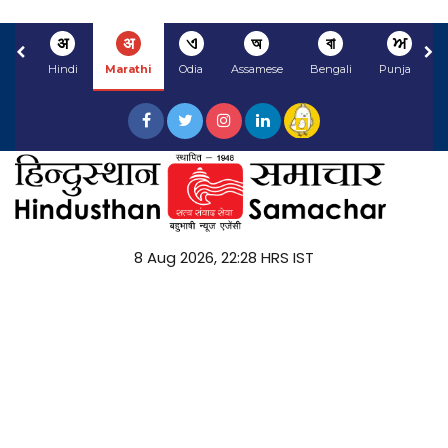
अ
अ
ଏ
অ
বা
ਅ
Hindi
Marathi
Odia
Assamese
Bengali
Punjabi
8 Aug 2026, 22:28 HRS IST