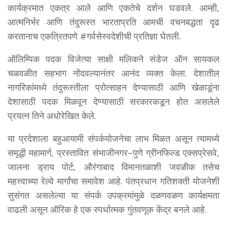
कार्यक्रमात एकत्र आले आणि एकतेचे दर्शन घडवले. आम्ही,
आत्मनिर्भर आणि तंदुरूस्त भारताप्रति आमची वचनबद्धता दृढ
करतानाच एकत्रितपणे #गर्वसेस्वदेशीची प्रतिज्ञा घेतली.
ऑलिम्पिक पदक विजेत्या साक्षी मलिकने संडेज ऑन सायकल
चळवळीत सहभाग नोंदवल्यानंतर आनंद व्यक्त केला. देशातील
नागरिकांमध्ये तंदुरूस्तीला प्रोत्साहन देण्यासाठी आणि खेळाडूंना
देशासाठी पदक मिळवून देण्यासाठी सरकारकडून होत असलेले
प्रयत्न तिने अधोरेखित केले.
या प्रदेशाला बहुआयामी संपर्कयोजनेचा लाभ मिळत असून त्यामध्ये
समृद्धी महामार्ग, प्रस्तावित संभाजीनगर–पुणे ग्रीनफिल्ड एक्सप्रेसवे,
जालना ड्राय पोर्ट, औरंगाबाद विमानतळाशी जवळीक तसेच
महत्त्वाच्या रेल्वे मार्गांचा समावेश आहे. पंतप्रधान गतिशक्ती योजनेशी
सुसंगत असलेल्या या संपर्क उपक्रमांमुळे दळणवळण कार्यक्षमता
वाढली असून ऑरिक हे एक स्पर्धात्मक गुंतवणूक केंद्र बनले आहे.