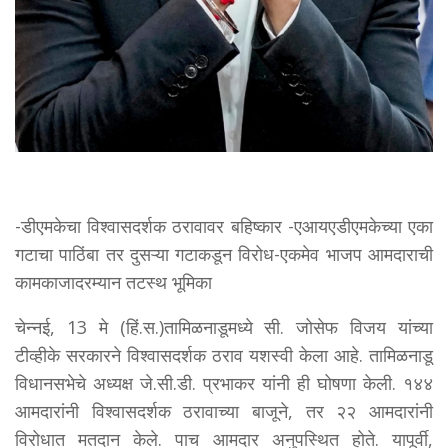
-डीएमकेचा विश्वासदर्शक ठरावावर बहिष्कार -एआयएडीएमकेच्या एका
गटाचा पाठिंबा तर दुसऱ्या गटाकडून विरोध-एकमेव भाजप आमदाराची
कामकाजादरम्यान तटस्थ भूमिका
चेन्नई, 13 मे (हिं.स.)तामिळनाडूमध्ये सी. जोसेफ विजय यांच्या
टीव्हीके सरकारने विश्वासदर्शक ठराव यशस्वी केला आहे. तामिळनाडू
विधानसभेचे अध्यक्ष जे.सी.डी. प्रभाकर यांनी ही घोषणा केली. १४४
आमदारांनी विश्वासदर्शक ठरावाच्या बाजूने, तर २२ आमदारांनी
विरोधात मतदान केले. पाच आमदार अनुपस्थित होते. यापूर्वी,