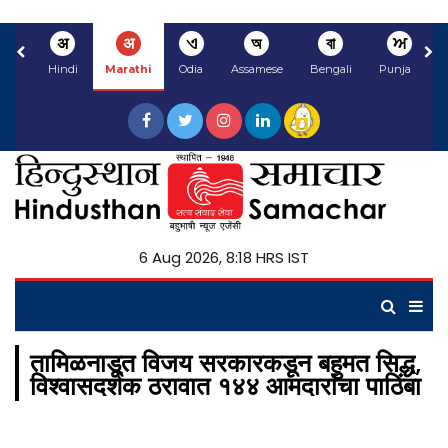
अ
अ
ଏ
অ
বা
ਅ
Hindi
Marathi
Odia
Assamese
Bengali
Punjabi
6 Aug 2026, 8:18 HRS IST
तामिळनाडूत विजय सरकारकडून बहुमत सिद्ध,
विश्वासदर्शक ठरावात १४४ आमदारांचा पाठिंबा